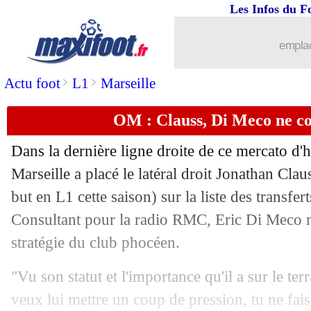
Les Infos du F
emplac
>
>
Actu foot
L1
Marseille
OM : Clauss, Di Meco ne co
Dans la dernière ligne droite de ce mercato d'
Marseille a placé le latéral droit Jonathan
Clau
but en L1 cette saison) sur la liste des transfer
Consultant pour la radio RMC, Eric Di Meco n
stratégie du club phocéen.
"Vu son statut et l'importance qu'il a sur le terr
veux lui mettre un coup de pression, tu ne fai