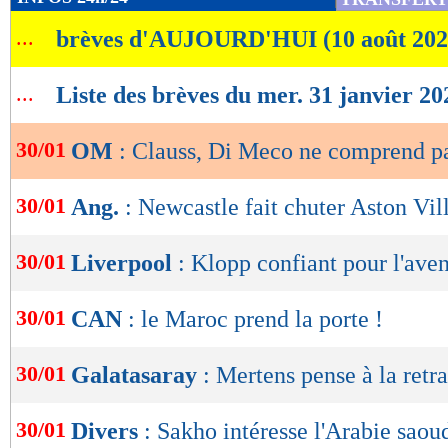
de
...
brèves d'AUJOURD'HUI (10 août 202
lecture
OK
...
Liste des brèves du mer. 31 janvier 20
30/01
OM
: Clauss, Di Meco ne comprend pa
30/01
Ang.
: Newcastle fait chuter Aston Vil
30/01
Liverpool
: Klopp confiant pour l'aven
30/01
CAN
: le Maroc prend la porte !
30/01
Galatasaray
: Mertens pense à la retra
30/01
Divers
: Sakho intéresse l'Arabie saou