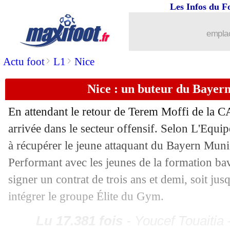
Les Infos du F
30/01
Rennes
: Maurice satisfait du mercato
emplac
30/01
Nice
: Farioli impressionné par un jou
>
>
Actu foot
L1
Nice
30/01
Troyes
: Lens cible le patron de la déf
Nice : un buteur du Bayer
30/01
OM
: négociations avec Rennes pour 
En attendant le retour de Terem Moffi de la C
arrivée dans le secteur offensif. Selon L'Equip
30/01
Liverpool
: son avenir, Van Dijk sème
à récupérer le jeune attaquant du Bayern Muni
30/01
Abha
: Toko-Ekambi va changer de cl
Performant avec les jeunes de la formation bav
signer un contrat de trois ans et demi, soit ju
30/01
Lyon
: Alvero va bien être prêté au W
intégrer le groupe Élite du Gym.
30/01
PSG
: Lemina vers Wolverhampton
Lu 17.381 fois
- Youcef Touaitia 