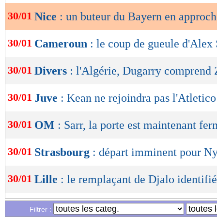
30/01
Nice
: un buteur du Bayern en approch
OK
30/01
Cameroun
: le coup de gueule d'Alex
30/01
Divers
: l'Algérie, Dugarry comprend
30/01
Juve
: Kean ne rejoindra pas l'Atletico
30/01
OM
: Sarr, la porte est maintenant fe
30/01
Strasbourg
: départ imminent pour N
30/01
Lille
: le remplaçant de Djalo identifié
30/01
Séville
: c'est fini pour Rakitic (officie
Filtrer :