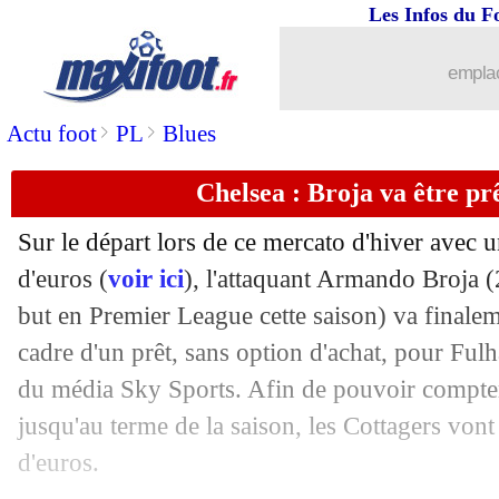
01/02
Lyon
: les premiers mots de Mangala
Les Infos du F
01/02
Getafe
: Ünal file à Bournemouth (offi
emplac
>
>
Actu foot
PL
Blues
01/02
OM
: Moumbagna n'a pas hésité
Chelsea : Broja va être p
01/02
Rennes
: Assignon prêté à Burnley (off
Sur le départ lors de ce mercato d'hiver avec u
01/02
Metz
: Estupiñan rappelé par Hull (off
d'euros (
voir ici
), l'attaquant Armando
Broja
(
but en Premier League cette saison) va finalem
01/02
Ang.
: la victoire folle de Manchester 
cadre d'un prêt, sans option d'achat, pour Ful
01/02
Lorient
: Doucouré prêté à Valencienne
du média Sky Sports. Afin de pouvoir compter 
jusqu'au terme de la saison, les Cottagers von
01/02
Nice
: la Juve recalée pour Traoré
d'euros.