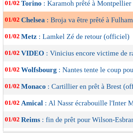
de
01/02
Torino
: Karamoh prêté à Montpellier (
lecture
01/02
Chelsea
: Broja va être prêté à Fulham
OK
01/02
Metz
: Lamkel Zé de retour (officiel)
01/02
VIDEO
: Vinicius encore victime de r
01/02
Wolfsbourg
: Nantes tente le coup po
01/02
Monaco
: Cartillier en prêt à Brest (of
01/02
Amical
: Al Nassr écrabouille l'Inter
01/02
Reims
: fin de prêt pour Wilson-Esbran