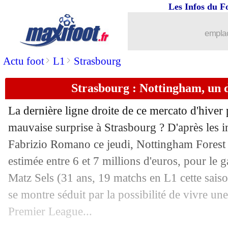
01/02
Lyon
: Benrahma, tout est réglé !
Les Infos du F
01/02
Barça
: Torres freiné dans son élan
emplac
>
>
Actu foot
L1
Strasbourg
01/02
PSG
: le mercato, Enrique n'attend rie
Strasbourg : Nottingham, un 
01/02
Getafe
: Ünal vers un prêt à Bournem
La dernière ligne droite de ce mercato d'hiver 
01/02
Nantes
: Haïdara définitivement reten
mauvaise surprise à Strasbourg ? D'après les i
Fabrizio Romano ce jeudi, Nottingham Forest a
01/02
OM
: mercato totalement terminé ?
estimée entre 6 et 7 millions d'euros, pour le 
01/02
Chelsea
: Santos bientôt en prêt à Str
Matz
Sels
(31 ans, 19 matchs en L1 cette saiso
se montre séduit par la possibilité de vivre un
01/02
Strasbourg
: Sels va bien partir à No
Premier League...