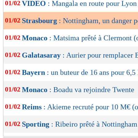
de
01/02
VIDEO
: Mangala en route pour Lyon 
lecture
01/02
Strasbourg
: Nottingham, un danger p
OK
01/02
Monaco
: Matsima prêté à Clermont (o
01/02
Galatasaray
: Aurier pour remplacer
01/02
Bayern
: un buteur de 16 ans pour 6,5
01/02
Monaco
: Boadu va rejoindre Twente
01/02
Reims
: Akieme recruté pour 10 M€ (of
01/02
Sporting
: Ribeiro prêté à Nottingham 