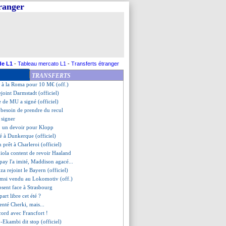
tranger
êté en D2 espagnole (officiel)
ov jusqu'en 2028 (officiel)
signe pour 25 M€ (officiel)
l file à Augsbourg (officiel)
sensationnel de Laporte !
nvoyé en MLS (officiel)
té à Francfort (officiel)
de L1
-
Tableau mercato L1
-
Transferts étranger
rêté au Standard (officiel)
TRANSFERTS
 retourne à La Gantoise (off.)
i à la Roma pour 10 M€ (off.)
rejoint Darmstadt (officiel)
e de MU a signé (officiel)
t besoin de prendre du recul
n signer
r, un devoir pour Klopp
é à Dunkerque (officiel)
n prêt à Charleroi (officiel)
iola content de revoir Haaland
pay l'a imité, Maddison agacé...
za rejoint le Bayern (officiel)
msi vendu au Lokomotiv (off.)
sent face à Strasbourg
art libre cet été ?
enté Cherki, mais...
ccord avec Francfort !
-Ekambi dit stop (officiel)