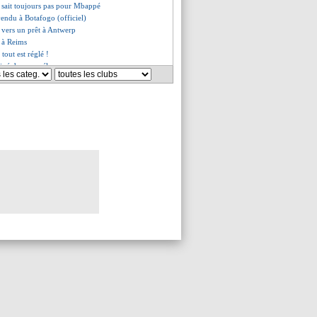
 sait toujours pas pour Mbappé
endu à Botafogo (officiel)
 vers un prêt à Antwerp
e à Reims
tout est réglé !
einé dans son élan
 Enrique n'attend rien mais...
rs un prêt à Bournemouth
définitivement retenu à Lens
alement terminé ?
bientôt en prêt à Strasbourg
s va bien partir à Nottingham
a voyagé en France, mais...
 Ito, le communiqué du club
ers pour 20 M€ (officiel)
 va renforcer Montpellier
épart avorté ?
et le feu... pour rien !
 chipé par Tottenham ?
n se rapproche de Burnley
 en route pour Lyon !
tingham, un danger pour Sels
a prêté à Clermont (officiel)
urier pour remplacer Boey
ur de 16 ans pour 6,5 M€ (off.)
va rejoindre Twente