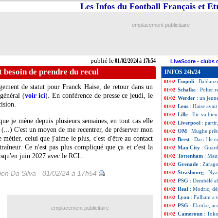
Les Infos du Football Français et E
Lille
: Zedadka pr
01/02
Shakhtar
: Sudak
01/02
Palace
: Wharton 
01/02
emplacement publicitaire
Olympiakos
: Bie
01/02
VIDEO
: le but 
01/02
Nantes
: Diack e
01/02
PSG
: Ekitike prê
01/02
publié le
01/02/2024 à 17h54
LiveScore
-
clubs 
Genoa
: Yeboah p
01/02
t besoin de prendre du recul
INFOS 24h/24
Getafe
: Mitrovic
01/02
Empoli
: Baldanz
01/02
ement de statut pour Franck Haise, de retour dans un
Schalke
: Polter 
01/02
général (
voir ici
). En conférence de presse ce jeudi, le
Werder
: un jeun
01/02
ision.
Lens
: Haise avai
01/02
Lille
: Ilic va bie
01/02
que je mène depuis plusieurs semaines, en tout cas elle
Liverpool
: parti
01/02
. (...) C'est un moyen de me recentrer, de préserver mon
OM
: Mughe prêt
01/02
métier, celui que j'aime le plus, c'est d'être au contact
Brest
: Dari file e
01/02
raîneur. Ce n'est pas plus compliqué que ça et c'est la
Man City
: Guard
01/02
 jusqu'en juin 2027 avec le RCL.
Tottenham
: Mau
01/02
Grenade
: Zarago
01/02
en Da Silva - 01/02/24 à 17h54
Strasbourg
: Nya
01/02
PSG
: Dembélé ab
01/02
Real
: Modric, dép
01/02
Lyon
: Fulham a t
01/02
PSG
: Ekitike, a
01/02
emplacement publicitaire
Cameroun
: Toko
01/02