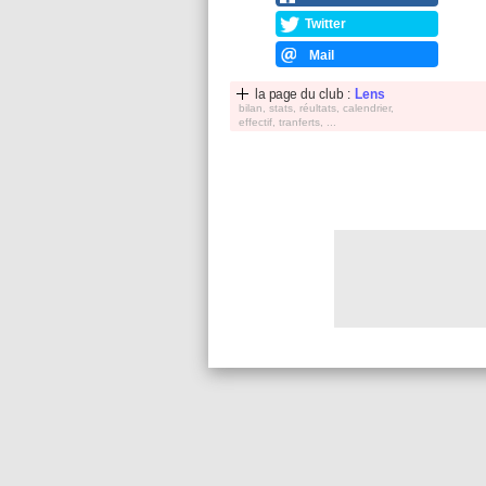
Twitter
Mail
la page du club :
Lens
bilan, stats, réultats, calendrier,
effectif, tranferts, ...