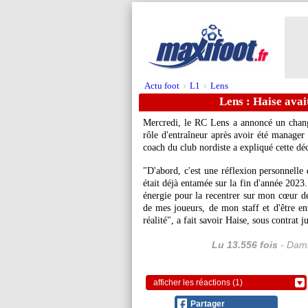
Actu foot
L1
Lens
>
>
Lens : Haise avai
Mercredi, le RC Lens a annoncé un chang
rôle d'entraîneur après avoir été manager 
coach du club nordiste a expliqué cette déc
"D'abord, c'est une réflexion personnelle 
était déjà entamée sur la fin d'année 2023
énergie pour la recentrer sur mon cœur de 
de mes joueurs, de mon staff et d'être ent
réalité", a fait savoir Haise, sous contrat
Lu 13.556 fois
- Dami
afficher les réactions (1)
Partager