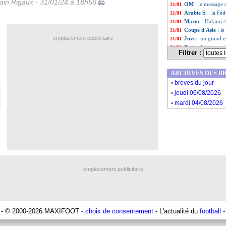
in Rigaux - 31/01/24 à 18h56
OM
: le message 
31/01
Arabie S.
: la Fé
31/01
Maroc
: Hakimi s
31/01
Coupe d'Asie
: l
31/01
emplacement publicitaire
Juve
: un grand e
31/01
Betis
: Jota a emp
31/01
Filtrer :
Lens
: changement
31/01
Afrique du Sud
:
31/01
ARCHIVES DES B
Valence
: Paulista
31/01
.
Coritiba
: contrat
31/01
brèves du jour
.
Maroc
: Saiss s'e
31/01
jeudi 06/08/2026
Nice
: c'est signé
31/01
.
mardi 04/08/2026
VIDEO
: le dépi
31/01
Lorient
: Faivre 
31/01
Dortmund
: Reyn
31/01
Naples
: 2 ans de
31/01
TFC
: Hamulic pr
31/01
Torino
: Radonjic
31/01
CAN
: des 1/4 sa
31/01
CAN
: un plateau
31/01
emplacement publicitaire
Maroc
: Regragu
31/01
Maroc
: l'immen
31/01
Lyon
: les premie
31/01
Le Havre
: Diawa
31/01
Liste des brèv
- © 2000-2026 MAXIFOOT -
choix de consentement
- L'actualité du
...
football
-
Liste des brèv
...