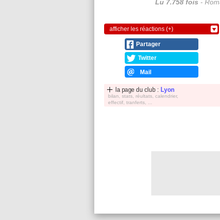
Lu 7.758 fois
- Roma
afficher les réactions (+)
Partager
Twitter
Mail
la page du club :
Lyon
bilan, stats, réultats, calendrier,
effectif, tranferts, ...