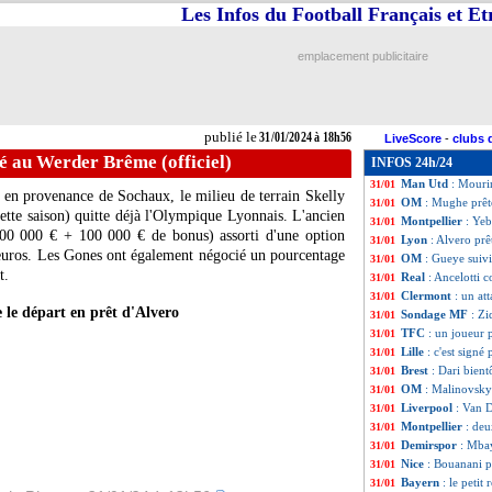
Les Infos du Football Français et E
Fiorentina
: Belo
31/01
Coupe d'Asie
: l
31/01
Union Berlin
: Be
31/01
emplacement publicitaire
LdC (f)
: Lyon te
31/01
PSG
: Lemina prê
31/01
Southampton
: A
31/01
Esp.
: Vitor Roque
31/01
publié le
31/01/2024 à 18h56
LiveScore
-
clubs 
Roma
: l'OM pen
31/01
é au Werder Brême (officiel)
INFOS 24h/24
Reims
: Salama pr
31/01
Man Utd
: Mouri
31/01
er en provenance de Sochaux, le milieu de terrain Skelly
OM
: Mughe prêt
31/01
ette saison) quitte déjà l'Olympique Lyonnais. L'ancien
Montpellier
: Yeb
31/01
(200 000 € + 100 000 € de bonus) assorti d'une option
Lyon
: Alvero prê
31/01
'euros. Les Gones ont également négocié un pourcentage
OM
: Gueye suiv
31/01
t.
Real
: Ancelotti 
31/01
Clermont
: un at
31/01
e le départ en prêt d'Alvero
Sondage MF
: Zi
31/01
TFC
: un joueur p
31/01
Lille
: c'est signé
31/01
Brest
: Dari bient
31/01
OM
: Malinovskyi
31/01
Liverpool
: Van 
31/01
Montpellier
: deu
31/01
Demirspor
: Mbay
31/01
Nice
: Bouanani pr
31/01
Bayern
: le petit
31/01