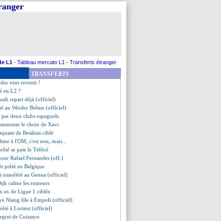
tranger
tti prêté par la Roma (off.)
'Iran dernier qualifié en quarts
hrens file à Wolfsburg (off.)
rmine par un nul
té à Wolverhampton (officiel)
lcaraz file à la Juve (officiel)
 libère le Barça !
de L1
-
Tableau mercato L1
-
Transferts étranger
se à Celik
TRANSFERTS
êté à Caen (officiel)
nho veut revenir !
é en L2 ?
oah repart déjà (officiel)
té au Werder Brême (officiel)
i par deux clubs espagnols
commente le choix de Xavi
taquant de Besiktas ciblé
dane à l'OM, c'est non, mais...
rêté se paie le Téfécé
 pour Rafael Fernandes (off.)
ôt prêté en Belgique
 transféré au Genoa (officiel)
Dijk calme les rumeurs
x ex de Ligue 1 ciblés
e Niang file à Empoli (officiel)
êté à Lorient (officiel)
 regret de Cuisance