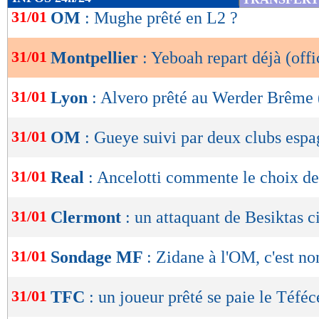
de
31/01
OM
: Mughe prêté en L2 ?
lecture
31/01
Montpellier
: Yeboah repart déjà (offi
OK
31/01
Lyon
: Alvero prêté au Werder Brême (
31/01
OM
: Gueye suivi par deux clubs espa
31/01
Real
: Ancelotti commente le choix d
31/01
Clermont
: un attaquant de Besiktas c
31/01
Sondage MF
: Zidane à l'OM, c'est non
31/01
TFC
: un joueur prêté se paie le Téféc