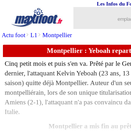
Les Infos du F
31/01
Esp.
: l'Atletico arrache un succès
emplac
31/01
Barça
: la reconnaissance de Pedri en
>
>
Actu foot
L1
Montpellier
31/01
Man Utd
: Rashford, affaire classée 
Montpellier : Yeboah repart 
31/01
Dortmund
: Reyna prêté à Nottingham
Cinq petit mois et puis s'en va. Prêté par le G
31/01
Ang.
: Man City se balade, Tottenham
dernier, l'attaquant Kelvin
Yeboah
(23 ans, 13 
saison) quitte déjà Montpellier. Auteur d'un se
31/01
Rennes
: Leverkusen fait une offre po
montpelliérain, lors de son unique titularisat
Amiens (2-1), l'attaquant n'a pas convaincu da
31/01
Fiorentina
: Belotti prêté par la Roma 
Italie.
31/01
Coupe d'Asie
: l'Iran dernier qualifié 
Montpellier a mis fin au prê