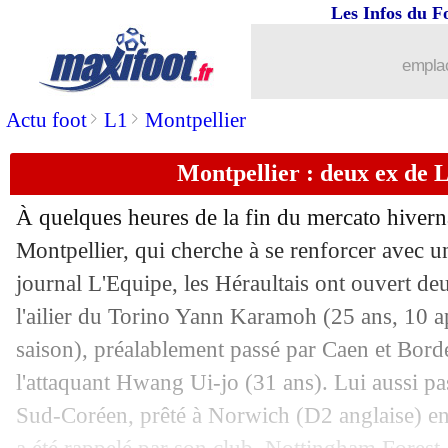
Les Infos du F
31/01
Southampton
: Alcaraz file à la Juve (
emplac
31/01
Esp.
: Vitor Roque libère le Barça !
>
>
Actu foot
L1
Montpellier
31/01
Roma
: l'OM pense à Celik
Montpellier : deux ex de L
31/01
Reims
: Salama prêté à Caen (officiel)
À quelques heures de la fin du mercato hivern
31/01
Man Utd
: Mourinho veut revenir !
Montpellier, qui cherche à se renforcer avec un
journal L'Equipe, les Héraultais ont ouvert deu
31/01
OM
: Mughe prêté en L2 ?
l'ailier du Torino Yann
Karamoh
(25 ans, 10 ap
saison), préalablement passé par Caen et Borde
31/01
Montpellier
: Yeboah repart déjà (offi
l'attaquant Hwang Ui-jo (31 ans). Lui aussi pa
Sud-Coréen, prêté à Norwich (D2 anglaise) en 
31/01
Lyon
: Alvero prêté au Werder Brême (