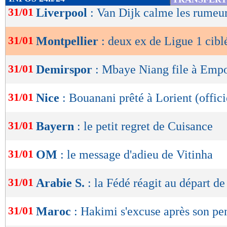
de
31/01
Liverpool
: Van Dijk calme les rumeu
lecture
31/01
Montpellier
: deux ex de Ligue 1 cibl
OK
31/01
Demirspor
: Mbaye Niang file à Empol
31/01
Nice
: Bouanani prêté à Lorient (offici
31/01
Bayern
: le petit regret de Cuisance
31/01
OM
: le message d'adieu de Vitinha
31/01
Arabie S.
: la Fédé réagit au départ d
31/01
Maroc
: Hakimi s'excuse après son pen