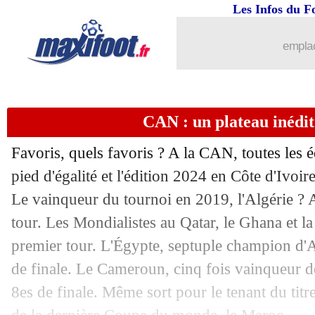
Les Infos du F
31/01
Maroc
: Hakimi s'excuse après son pen
emplac
31/01
Coupe d'Asie
: le Japon file en quarts
31/01
Juve
: un grand espoir argentin arrive
CAN : un plateau inédit
31/01
Betis
: Jota a empêché le transfert de 
Favoris, quels favoris ? A la CAN, toutes les 
31/01
Lens
: changement de statut pour Hais
pied d'égalité et l'édition 2024 en Côte d'Ivoire
Le vainqueur du tournoi en 2019, l'Algérie ? A
31/01
Afrique du Sud
: la fierté de Broos
tour. Les Mondialistes au Qatar, le Ghana et la 
premier tour. L'Égypte, septuple champion d'A
31/01
Valence
: Paulista transféré à l'Atletico
de finale. Le Cameroun, cinq fois vainqueur de
31/01
Coritiba
: contrat résilié pour Slimani 
8es de finale. Même sort pour le tenant du titre