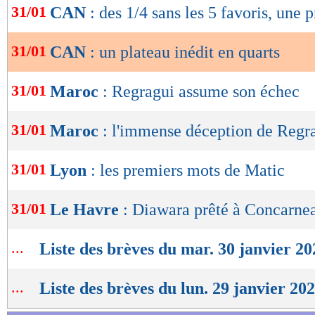
31/01
CAN
: des 1/4 sans les 5 favoris, une 
de
RD Congo - Guinée (21h)
lecture
31/01
CAN
: un plateau inédit en quarts
Samedi 3 février
OK
Mali - Côte d'Ivoire (18h)
31/01
Maroc
: Regragui assume son échec
Cap-Vert - Afrique du Sud (21h)
31/01
Maroc
: l'immense déception de Regr
Lu 17.287 fois
- Youcef Touaitia 
31/01
Lyon
: les premiers mots de Matic
31/01
Le Havre
: Diawara prêté à Concarnea
...
Liste des brèves du mar. 30 janvier 20
...
Liste des brèves du lun. 29 janvier 20