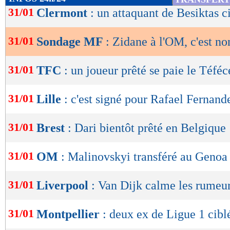
de
31/01
Clermont
: un attaquant de Besiktas c
lecture
31/01
Sondage MF
: Zidane à l'OM, c'est non
OK
31/01
TFC
: un joueur prêté se paie le Téféc
31/01
Lille
: c'est signé pour Rafael Fernande
31/01
Brest
: Dari bientôt prêté en Belgique
31/01
OM
: Malinovskyi transféré au Genoa 
31/01
Liverpool
: Van Dijk calme les rumeu
31/01
Montpellier
: deux ex de Ligue 1 cibl