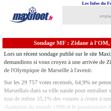
Les Infos du F
31/01
Rennes
: Leverkusen fait une offre po
emplac
31/01
Fiorentina
: Belotti prêté par la Roma 
31/01
Coupe d'Asie
: l'Iran dernier qualifié 
Sondage MF : Zidane à l'OM, c
31/01
Union Berlin
: Behrens file à Wolfsbur
Lors un récent sondage publié sur le site Maxi
31/01
LdC (f)
: Lyon termine par un nul
demandions si vous croyez à une arrivée de Zi
de l'Olympique de Marseille à l'avenir.
31/01
PSG
: Lemina prêté à Wolverhampton (
Sur les 29 757 votes recensés, 64,9% ne pense
31/01
Southampton
: Alcaraz file à la Juve (
Marseillais dans sa ville natale pour entraîner
tout de même 35,1% des votants à croire à une 
31/01
Esp.
: Vitor Roque libère le Barça !
champion du monde 1998 et le pensionnaire d