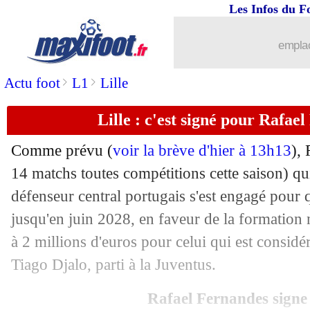
Les Infos du F
31/01
Coupe d'Asie
: l'Iran dernier qualifié 
emplac
31/01
Union Berlin
: Behrens file à Wolfsbur
>
>
Actu foot
L1
Lille
31/01
LdC (f)
: Lyon termine par un nul
Lille : c'est signé pour Rafael
31/01
PSG
: Lemina prêté à Wolverhampton (
Comme prévu (
voir la brève d'hier à 13h13
),
31/01
Southampton
: Alcaraz file à la Juve (
14 matchs toutes compétitions cette saison) qu
défenseur central portugais s'est engagé pour q
31/01
Esp.
: Vitor Roque libère le Barça !
jusqu'en juin 2028, en faveur de la formation 
à 2 millions d'euros pour celui qui est consid
31/01
Roma
: l'OM pense à Celik
Tiago Djalo, parti à la Juventus.
31/01
Reims
: Salama prêté à Caen (officiel)
Rafael Fernandes signe 