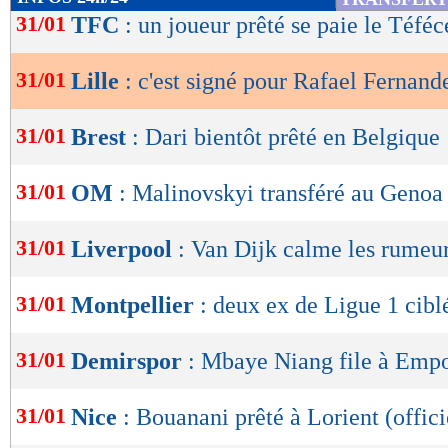
de
31/01
TFC
: un joueur prêté se paie le Téféc
lecture
31/01
Lille
: c'est signé pour Rafael Fernande
OK
31/01
Brest
: Dari bientôt prêté en Belgique
31/01
OM
: Malinovskyi transféré au Genoa 
31/01
Liverpool
: Van Dijk calme les rumeu
31/01
Montpellier
: deux ex de Ligue 1 cibl
31/01
Demirspor
: Mbaye Niang file à Empol
31/01
Nice
: Bouanani prêté à Lorient (offici