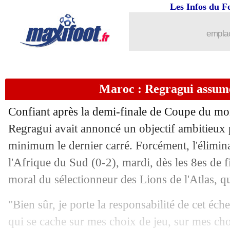
Les Infos du F
31/01
Maroc
: Hakimi s'excuse après son pen
emplac
31/01
Coupe d'Asie
: le Japon file en quarts
31/01
Juve
: un grand espoir argentin arrive
Maroc : Regragui assum
31/01
Betis
: Jota a empêché le transfert de 
Confiant après la demi-finale de Coupe du mon
31/01
Lens
: changement de statut pour Hais
Regragui avait annoncé un objectif ambitieux
minimum le dernier carré. Forcément, l'élimin
31/01
Afrique du Sud
: la fierté de Broos
l'Afrique du Sud (0-2), mardi, dès les 8es de 
moral du sélectionneur des Lions de l'Atlas, q
31/01
Valence
: Paulista transféré à l'Atletico
"Bien sûr, je porte la responsabilité de cet éch
31/01
Coritiba
: contrat résilié pour Slimani 
qui se cache sur mes choix de jeu, sur mes cho