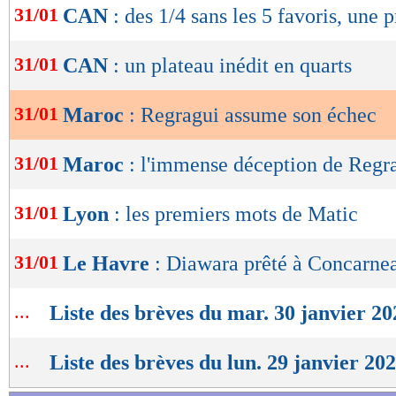
31/01
CAN
: des 1/4 sans les 5 favoris, une 
de
lecture
31/01
CAN
: un plateau inédit en quarts
OK
31/01
Maroc
: Regragui assume son échec
31/01
Maroc
: l'immense déception de Regr
31/01
Lyon
: les premiers mots de Matic
31/01
Le Havre
: Diawara prêté à Concarnea
...
Liste des brèves du mar. 30 janvier 20
...
Liste des brèves du lun. 29 janvier 20