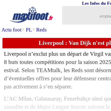
Les Infos du F
05/07
Espagne
: Cubarsi impatient de défie
emplac
05/07
Newcastle
: Stiller pour remplacer Ton
>
>
Actu foot
PL
Reds
05/07
Sporting
: Al-Ahli fonce sur Trincão
Liverpool : Van Dijk n'est p
05/07
EdF
: Tantashev, Keane dénonce une b
Liverpool n’exclut plus un départ de Virgil
va
05/07
Chelsea
: prix fixé pour Andrey Santo
8 buts toutes compétitions pour la saison 202
estival. Selon TEAMtalk, les Reds sont désorm
05/07
VIDEO
: les Cap-Verdiens accueillis e
d’éventuelles offres pour leur défenseur centr
pas activement à s’en séparer.
05/07
Juve
: Inao Oulaï plaît à Spalletti
L’AC Milan, Galatasaray, Fenerbahçe ainsi que
05/07
Croatie
: Dalic vers un départ ?
saoudite et de Major League Soccer suivent la 