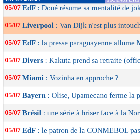
de
05/07
EdF
: Doué résume sa mentalité de jo
lecture
05/07
Liverpool
: Van Dijk n'est plus intouc
OK
05/07
EdF
: la presse paraguayenne allume 
05/07
Divers
: Kakuta prend sa retraite (offic
05/07
Miami
: Vozinha en approche ?
05/07
Bayern
: Olise, Upamecano ferme la p
05/07
Brésil
: une série à briser face à la No
05/07
EdF
: le patron de la CONMEBOL pas