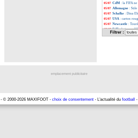
CdM
: la FIFA ne
05/07
Allemagne
: Süle
05/07
Schalke
: Dina E
05/07
USA
: carton rou
05/07
Newcastle
: Tour
05/07
EdF
: le jaune d'
05/07
Filtrer :
OM
: Twente s'a
05/07
Espagne
: Cubars
05/07
Newcastle
: Still
05/07
Sporting
: Al-Ahl
05/07
EdF
: Tantashev,
05/07
Chelsea
: prix fi
05/07
VIDEO
: les Cap
05/07
Juve
: Inao Oulaï 
05/07
emplacement publicitaire
Croatie
: Dalic v
05/07
EdF
: Sotoca sédu
05/07
Espagne
: De la 
05/07
Chelsea
: George 
05/07
EdF
: Chapron dé
05/07
- © 2000-2026 MAXIFOOT -
choix de consentement
- L'actualité du
football
-
Maroc
: Ouahbi r
05/07
Getafe
: Galarza
05/07
Newcastle
: Tonal
05/07
Espagne
: Pedri 
05/07
EdF
: Doué résum
05/07
Liverpool
: Van D
05/07
EdF
: la presse 
05/07