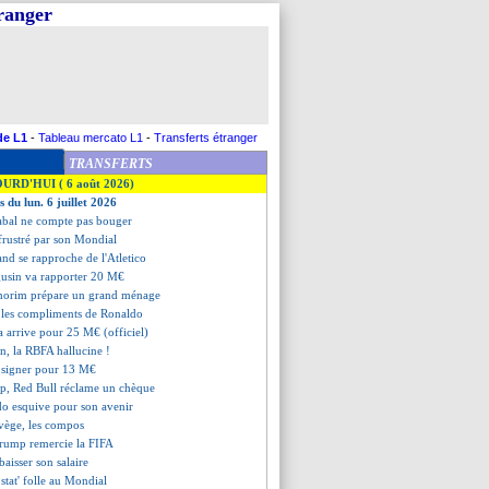
tranger
de L1
-
Tableau mercato L1
-
Transferts étranger
TRANSFERTS
OURD'HUI ( 6 août 2026)
s du lun. 6 juillet 2026
abal ne compte pas bouger
frustré par son Mondial
nd se rapproche de l'Atletico
gusin va rapporter 20 M€
morim prépare un grand ménage
 les compliments de Ronaldo
 arrive pour 25 M€ (officiel)
n, la RBFA hallucine !
 signer pour 13 M€
pp, Red Bull réclame un chèque
do esquive pour son avenir
rvège, les compos
Trump remercie la FIFA
baisser son salaire
stat' folle au Mondial