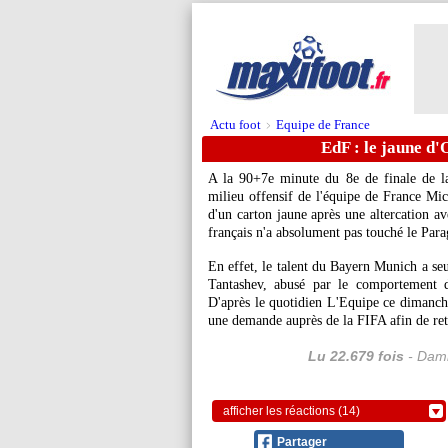
Actu foot
Equipe de France
>
EdF : le jaune d'
A la 90+7e minute du 8e de finale de l
milieu offensif de l'équipe de France Mich
d'un carton jaune après une altercation av
français n'a absolument pas touché le Para
En effet, le talent du Bayern Munich a seu
Tantashev, abusé par le comportement d
D'après le quotidien L'Equipe ce dimanche,
une demande auprès de la FIFA afin de retir
Lu 22.679 fois
- Dami
afficher les réactions (14)
Partager