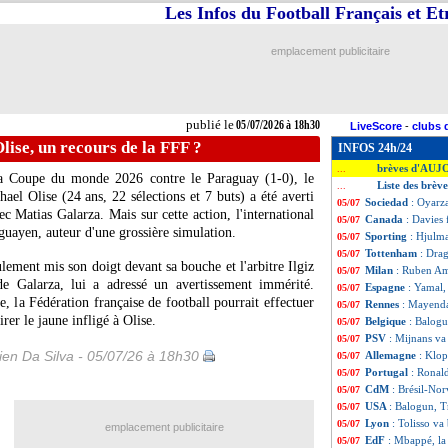
Les Infos du Football Français et E
emplacement publicitaire
publié le
05/07/2026 à 18h30
LiveScore
-
clubs 
Olise, un recours de la FFF ?
INFOS 24h/24
brèves d'AUJ
...
a Coupe du monde 2026 contre le Paraguay (1-0), le
Liste des brève
...
ael Olise (24 ans, 22 sélections et 7 buts) a été averti
Sociedad
: Oyarz
05/07
ec Matias Galarza. Mais sur cette action, l'international
Canada
: Davies 
05/07
guayen, auteur d'une grossière simulation.
Sporting
: Hjulma
05/07
Tottenham
: Dra
05/07
lement mis son doigt devant sa bouche et l'arbitre Ilgiz
Milan
: Ruben A
05/07
e Galarza, lui a adressé un avertissement immérité.
Espagne
: Yamal,
05/07
 la Fédération française de football pourrait effectuer
Rennes
: Mayenda
05/07
er le jaune infligé à Olise.
Belgique
: Balogu
05/07
PSV
: Mijnans va
05/07
en Da Silva - 05/07/26 à 18h30
Allemagne
: Klo
05/07
Portugal
: Ronal
05/07
CdM
: Brésil-No
05/07
USA
: Balogun, 
05/07
Lyon
: Tolisso va 
05/07
emplacement publicitaire
EdF
: Mbappé, la 
05/07