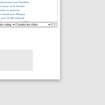
 sanctionnera pas Tantashev
 va jouer en 9e division
bimbe en approche
ge annulé pour Balogun
é pour 50 M€ (officiel)
Olise, un recours de la FFF ?
ttaque à De Lange
i impatient de défier Ronaldo
er pour remplacer Tonali ?
i fonce sur Trincão
 Keane dénonce une blague !
xé pour Andrey Santos
-Verdiens accueillis en héros !
plaît à Spalletti
ers un départ ?
it par la charnière défensive
Fuente voit grand pour Yamal
va rester à Everton
zingue Tantashev !
ecadre Marsch avec ironie
, mariage heureux ?
i peut sauver Brescia
rêve d'une finale contre Messi
e sa mentalité de joker
ijk n'est plus intouchable
paraguayenne allume Mbappé !