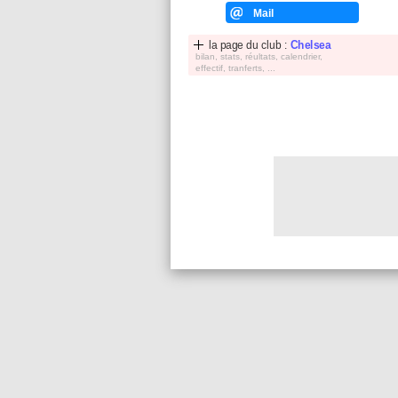
Mail
la page du club :
Chelsea
bilan, stats, réultats, calendrier,
effectif, tranferts, ...