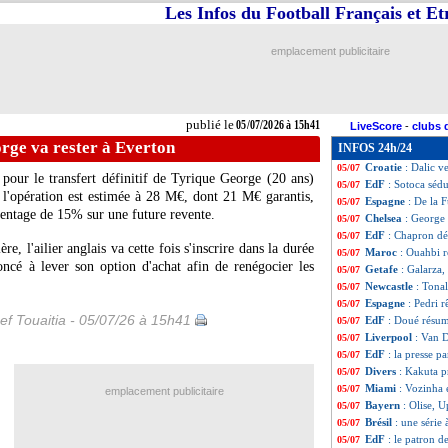
Les Infos du Football Français et E
EdF
: le jaune d'
05/07
OM
: Twente s'a
05/07
Espagne
: Cubars
05/07
emplacement publicitaire
Newcastle
: Still
05/07
Sporting
: Al-Ahl
05/07
EdF
: Tantashev,
05/07
Chelsea
: prix fi
05/07
publié le
05/07/2026 à 15h41
LiveScore
-
clubs 
VIDEO
: les Cap
05/07
rge va rester à Everton
INFOS 24h/24
Juve
: Inao Oulaï 
05/07
Croatie
: Dalic v
05/07
pour le transfert définitif de Tyrique George (20 ans)
EdF
: Sotoca sédu
05/07
 l'opération est estimée à 28 M€, dont 21 M€ garantis,
Espagne
: De la 
05/07
centage de 15% sur une future revente.
Chelsea
: George 
05/07
EdF
: Chapron dé
05/07
re, l'ailier anglais va cette fois s'inscrire dans la durée
Maroc
: Ouahbi r
05/07
ncé à lever son option d'achat afin de renégocier les
Getafe
: Galarza
05/07
Newcastle
: Tonal
05/07
Espagne
: Pedri 
05/07
ef Touaitia - 05/07/26 à 15h41
EdF
: Doué résum
05/07
Liverpool
: Van D
05/07
EdF
: la presse 
05/07
Divers
: Kakuta pr
05/07
Miami
: Vozinha 
05/07
emplacement publicitaire
Bayern
: Olise, 
05/07
Brésil
: une série
05/07
EdF
: le patron
05/07