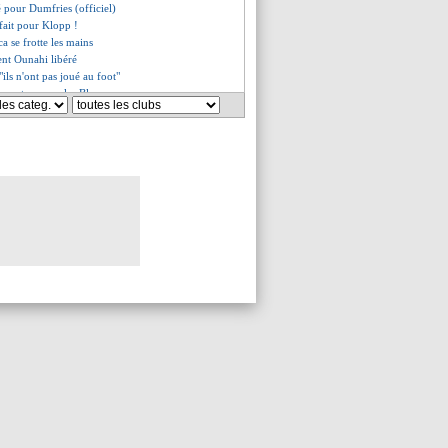
é pour Dumfries (officiel)
t fait pour Klopp !
a se frotte les mains
ent Ounahi libéré
"ils n'ont pas joué au foot"
n carton pour les Bleus
 son respect pour le Maroc
lique le rôle de Benatia
lue l'entrée de Doué
ère de DD, Alfaro dément
éplore des insultes...
assume le jeu de son pays
schamps recadre les débats
de la phase finale
ntent pour Doué
sperger dézingue l'équipe
 salue le sang-froid des Bleus
u visage des Bleus
fustige l'équipe
asse sur deux ratée !
cano, solidité garantie
carton, inédit depuis 1998
tendait à ce combat
 "on est là même si c'est dur"
s mature de Doué
nne rendez-vous à Hakimi