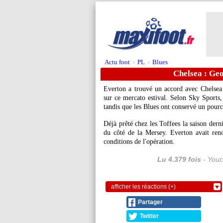
Actu foot
PL
Blues
>
>
Chelsea : Geo
Everton a trouvé un accord avec Chelsea 
sur ce mercato estival. Selon Sky Sports,
tandis que les Blues ont conservé un pour
Déjà prêté chez les Toffees la saison derniè
du côté de la Mersey. Everton avait reno
conditions de l'opération.
Lu 4.379 fois
- Youc
afficher les réactions (+)
Partager
Twitter