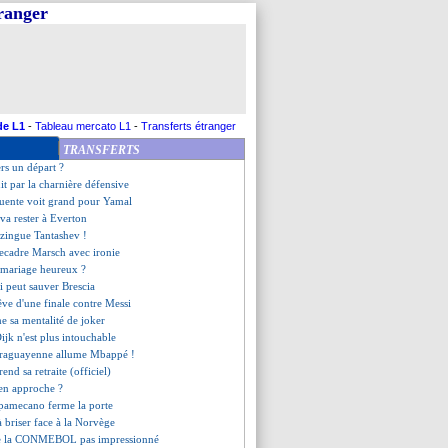
tranger
Olise, un recours de la FFF ?
ttaque à De Lange
i impatient de défier Ronaldo
er pour remplacer Tonali ?
i fonce sur Trincão
 Keane dénonce une blague !
xé pour Andrey Santos
de L1
-
Tableau mercato L1
-
Transferts étranger
-Verdiens accueillis en héros !
TRANSFERTS
plaît à Spalletti
ers un départ ?
it par la charnière défensive
Fuente voit grand pour Yamal
va rester à Everton
zingue Tantashev !
ecadre Marsch avec ironie
, mariage heureux ?
i peut sauver Brescia
rêve d'une finale contre Messi
e sa mentalité de joker
ijk n'est plus intouchable
paraguayenne allume Mbappé !
end sa retraite (officiel)
en approche ?
Upamecano ferme la porte
 à briser face à la Norvège
 de la CONMEBOL pas impressionné