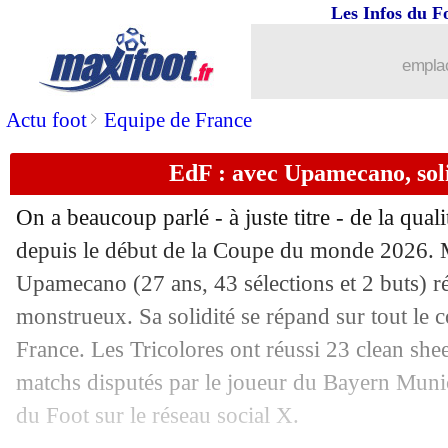
05/07
Maroc
: Digard sent Ounahi libéré
Les Infos du F
05/07
EdF
: A. Rabiot - "ils n'ont pas joué au
emplac
05/07
Audiences TV
: un carton pour les Bl
>
Actu foot
Equipe de France
EdF : avec Upamecano, soli
05/07
EdF
: Deschamps, son respect pour le
On a beaucoup parlé - à juste titre - de la qual
05/07
OM
: Richard explique le rôle de Bena
depuis le début de la Coupe du monde 2026. M
Upamecano (27 ans, 43 sélections et 2 buts) ré
05/07
EdF
: Lizarazu salue l'entrée de Doué
monstrueux. Sa solidité se répand sur tout le co
05/07
Paraguay
: la mère de DD, Alfaro dé
France. Les Tricolores ont réussi 23 clean shee
matchs disputés par le joueur du Bayern Munic
05/07
EdF
: Deschamps déplore des insultes.
du Foot sur le réseau social X.