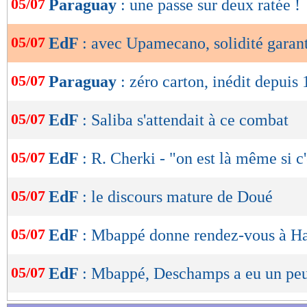
05/07
Paraguay
: une passe sur deux ratée !
de
lecture
05/07
EdF
: avec Upamecano, solidité garan
OK
05/07
Paraguay
: zéro carton, inédit depuis
05/07
EdF
: Saliba s'attendait à ce combat
05/07
EdF
: R. Cherki - "on est là même si c'
05/07
EdF
: le discours mature de Doué
05/07
EdF
: Mbappé donne rendez-vous à H
05/07
EdF
: Mbappé, Deschamps a eu un pe