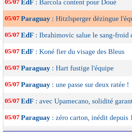
05/07
EdF
: Barcola content pour Doué
de
lecture
05/07
Paraguay
: Hitzlsperger dézingue l'éq
OK
05/07
EdF
: Ibrahimovic salue le sang-froid
05/07
EdF
: Koné fier du visage des Bleus
05/07
Paraguay
: Hart fustige l'équipe
05/07
Paraguay
: une passe sur deux ratée !
05/07
EdF
: avec Upamecano, solidité garan
05/07
Paraguay
: zéro carton, inédit depuis