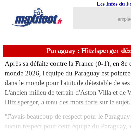
05/07
Brésil
: une série à briser face à la No
Les Infos du F
05/07
EdF
: le patron de la CONMEBOL pas
emplac
05/07
Real
: c'est bouclé pour Dumfries (offi
Paraguay : Hitzlsperger déz
05/07
Allemagne
: c'est fait pour Klopp !
Après sa défaite contre la France (0-1), en 8e
05/07
EdF
: Doué, Sotoca se frotte les mains
monde 2026, l'équipe du Paraguay est pointée
dans le monde pour l'attitude détestable de ses
05/07
Maroc
: Digard sent Ounahi libéré
L'ancien milieu de terrain d'Aston Villa et d
05/07
EdF
: A. Rabiot - "ils n'ont pas joué au
Hitzlsperger, a tenu des mots forts sur le sujet.
"J'avais beaucoup de respect pour le Paraguay 
05/07
Audiences TV
: un carton pour les Bl
aucun respect pour cette équipe du Paraguay,