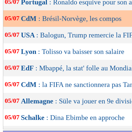
05/07
Portugal
: Ronaldo esquive pour son a
de
lecture
05/07
CdM
: Brésil-Norvège, les compos
OK
05/07
USA
: Balogun, Trump remercie la FI
05/07
Lyon
: Tolisso va baisser son salaire
05/07
EdF
: Mbappé, la stat' folle au Mondia
05/07
CdM
: la FIFA ne sanctionnera pas Ta
05/07
Allemagne
: Süle va jouer en 9e divis
05/07
Schalke
: Dina Ebimbe en approche