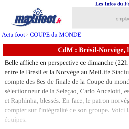
Les Infos du F
emplac
>
Actu foot
COUPE du MONDE
CdM : Brésil-Norvège, 
Belle affiche en perspective ce dimanche (22h
...
brèves d'AUJOURD'HUI ( 9 août 202
entre le Brésil et la Norvège au MetLife Stad
compte des 8es de finale de la Coupe du monde
...
Liste des brèves du lun. 6 juillet 2026
sélectionneur de la Seleçao, Carlo Ancelotti, e
05/07
Sociedad
: Oyarzabal ne compte pas 
et Raphinha, blessés. En face, le patron norvé
compter sur l'intégralité de son groupe. Voici
05/07
Canada
: Davies frustré par son Mond
équipes.