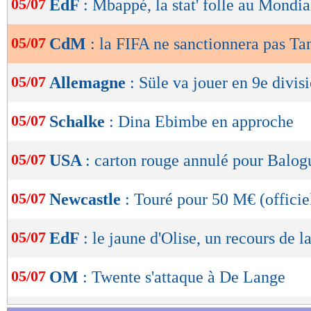
05/07
EdF
: Mbappé, la stat' folle au Mondia
de
lecture
05/07
CdM
: la FIFA ne sanctionnera pas Ta
OK
05/07
Allemagne
: Süle va jouer en 9e divis
05/07
Schalke
: Dina Ebimbe en approche
05/07
USA
: carton rouge annulé pour Balog
05/07
Newcastle
: Touré pour 50 M€ (officie
05/07
EdF
: le jaune d'Olise, un recours de l
05/07
OM
: Twente s'attaque à De Lange