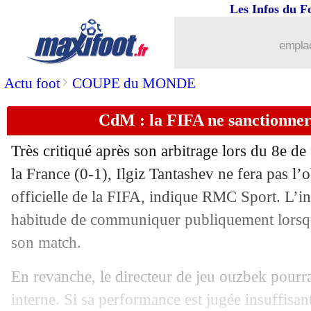
...
brèves d'AUJOURD'HUI ( 6 août 202
Les Infos du F
...
Liste des brèves du lun. 6 juillet 2026
emplac
05/07
Sociedad
: Oyarzabal ne compte pas 
>
Actu foot
COUPE du MONDE
CdM : la FIFA ne sanctionner
05/07
Canada
: Davies frustré par son Mond
Très critiqué après son arbitrage lors du 8e de 
05/07
Sporting
: Hjulmand se rapproche de l
la France (0-1), Ilgiz Tantashev ne fera pas l’
officielle de la FIFA, indique RMC Sport. L’i
05/07
Tottenham
: Dragusin va rapporter 2
habitude de communiquer publiquement lorsqu’
05/07
Milan
: Ruben Amorim prépare un gr
son match.
En revanche, le directeur de jeu ouzbek pourrai
05/07
Espagne
: Yamal, les compliments de
interne. Si sa performance est jugée insuffisant