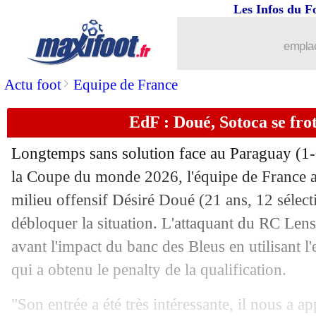
05/07
Espagne
: De la Fuente voit grand po
Les Infos du F
05/07
Chelsea
: George va rester à Everton
emplac
05/07
EdF
: Chapron dézingue Tantashev !
>
Actu foot
Equipe de France
EdF : Doué, Sotoca se frot
05/07
Maroc
: Ouahbi recadre Marsch avec 
Longtemps sans solution face au Paraguay (1-0
05/07
Getafe
: Galarza, mariage heureux ?
la Coupe du monde 2026, l'équipe de France a
milieu offensif Désiré Doué (21 ans, 12 sélect
05/07
Newcastle
: Tonali peut sauver Bresci
débloquer la situation. L'attaquant du RC Lens
05/07
Espagne
: Pedri rêve d'une finale cont
avant l'impact du banc des Bleus en utilisant l'
qui a obtenu le penalty de la qualification.
05/07
EdF
: Doué résume sa mentalité de jo
"Son entrée a été très intéressante, il nous a 