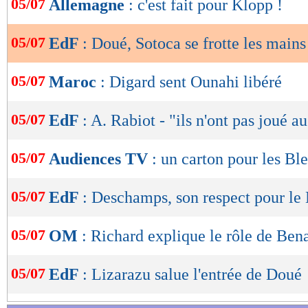
05/07
Allemagne
: c'est fait pour Klopp !
de
lecture
05/07
EdF
: Doué, Sotoca se frotte les mains
OK
05/07
Maroc
: Digard sent Ounahi libéré
05/07
EdF
: A. Rabiot - "ils n'ont pas joué au
05/07
Audiences TV
: un carton pour les Bl
05/07
EdF
: Deschamps, son respect pour le
05/07
OM
: Richard explique le rôle de Bena
05/07
EdF
: Lizarazu salue l'entrée de Doué