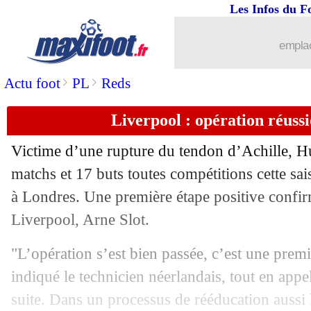
Les Infos du F
24/04
Esp.
: le Real rattrapé sur le fil
emplac
24/04
Ang.
: Nottingham démolit Sunderlan
>
>
Actu foot
PL
Reds
24/04
Ita.
: Naples cartonne contre la Cremo
Liverpool : opération réuss
24/04
L1
: Brest 3-3 Lens (fini)
Victime d’une rupture du tendon d’Achille, 
24/04
All.
: Leipzig à un pas de la C1
matchs et 17 buts toutes compétitions cette sai
à Londres. Une première étape positive confir
24/04
L2
: le classement provisoire
Liverpool, Arne Slot.
24/04
L2
: les résultats de la soirée
"L’opération s’est bien passée, c’est une premi
indiqué le technicien néerlandais, tout en appe
24/04
Leicester
: une cure d’austérité s’ann
suite. Dans un processus de rééducation aussi 