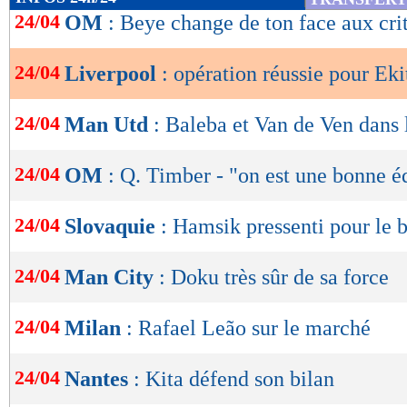
de
24/04
OM
: Beye change de ton face aux cri
lecture
24/04
Liverpool
: opération réussie pour Eki
OK
24/04
Man Utd
: Baleba et Van de Ven dans 
24/04
OM
: Q. Timber - "on est une bonne é
24/04
Slovaquie
: Hamsik pressenti pour le 
24/04
Man City
: Doku très sûr de sa force
24/04
Milan
: Rafael Leão sur le marché
24/04
Nantes
: Kita défend son bilan