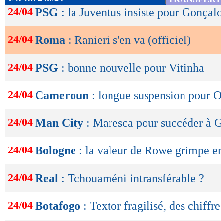
de
24/04
PSG
: la Juventus insiste pour Gonça
lecture
24/04
Roma
: Ranieri s'en va (officiel)
OK
24/04
PSG
: bonne nouvelle pour Vitinha
24/04
Cameroun
: longue suspension pour 
24/04
Man City
: Maresca pour succéder à G
24/04
Bologne
: la valeur de Rowe grimpe en
24/04
Real
: Tchouaméni intransférable ?
24/04
Botafogo
: Textor fragilisé, des chiffre