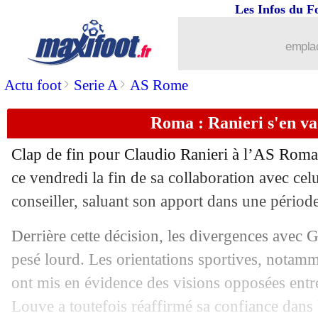
Les Infos du F
24/04
Liverpool
: opération réussie pour Eki
emplac
24/04
Man Utd
: Baleba et Van de Ven dans 
>
>
Actu foot
Serie A
AS Rome
24/04
OM
: Q. Timber - "on est une bonne é
Roma : Ranieri s'en va 
24/04
Slovaquie
: Hamsik pressenti pour le 
Clap de fin pour Claudio Ranieri à l’AS Roma. L
24/04
Man City
: Doku très sûr de sa force
ce vendredi la fin de sa collaboration avec cel
conseiller, saluant son apport dans une période
24/04
Milan
: Rafael Leão sur le marché
Derrière cette décision, les divergences avec 
24/04
Nantes
: Kita défend son bilan
pesé lourd. Les orientations sportives, notamm
ont mis en évidence des visions opposées entr
24/04
Sunderland
: Le Bris balaye les rume
Louve a toutefois réaffirmé sa confiance dans 