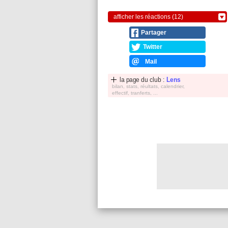
afficher les réactions (12)
Partager
Twitter
Mail
la page du club :
Lens
bilan, stats, réultats, calendrier,
effectif, tranferts, ...