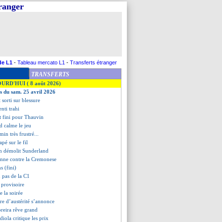
tranger
de L1
-
Tableau mercato L1
-
Transferts étranger
TRANSFERTS
OURD'HUI ( 8 août 2026)
es du sam. 25 avril 2026
 sorti sur blessure
enti trahi
'est fini pour Thauvin
d calme le jeu
in très frustré...
apé sur le fil
m démolit Sunderland
onne contre la Cremonese
s (fini)
n pas de la C1
 provisoire
de la soirée
re d’austérité s’annonce
reira rêve grand
diola critique les prix