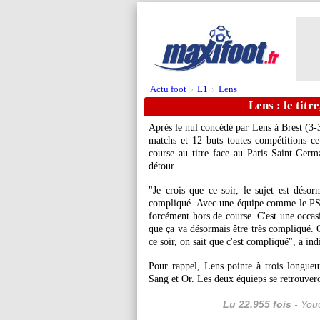
Actu foot
L1
Lens
>
>
Lens : le titr
Après le nul concédé par Lens à Brest (3-
matchs et 12 buts toutes compétitions cet
course au titre face au Paris Saint-Germ
détour.
"Je crois que ce soir, le sujet est désor
compliqué. Avec une équipe comme le PSG
forcément hors de course. C'est une occasi
que ça va désormais être très compliqué. O
ce soir, on sait que c'est compliqué", a 
Pour rappel, Lens pointe à trois longu
Sang et Or. Les deux équieps se retrouver
Lu 22.955 fois
- Youc