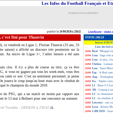
Les Infos du Football Français et E
emplacement publicitaire
publié le
24/04/2026 à 23h32
LiveScore
-
clubs 
e, c'est fini pour Thauvin
INFOS 24h/24
brèves d'AUJ
...
3), ce vendredi en Ligue 1, Florian
Thauvin
(33 ans, 33
Liste des brèv
...
te saison) a affiché un discours très pessimiste sur la
Real
: Mbappé est
24/04
ain. Au micro de Ligue 1+, l’ailier lensois a été sans
Lens
: Sage s'est s
24/04
Lens
: le titre, c
24/04
Chelsea
: Lampar
24/04
mais clos. Il n'y a plus de course au titre, ça va être
Lens
: Saint-Maxim
24/04
, si vous ne gagnez pas tous les week-ends, vous êtes
Esp.
: le Real rattr
24/04
on ratée ce soir. C'est un sentiment personnel, je pense
Ang.
: Nottingha
24/04
n jouera le coup jusqu'au bout mais avec le résultat de
Ita.
: Naples cart
24/04
indiqué le champion du monde 2018.
L1
: Brest 3-3 Len
24/04
All.
: Leipzig à u
24/04
eurs du PSG, qui a un match en moins par rapport aux
L2
: le classement
24/04
ont le 13 mai à Bollaert pour une rencontre au sommet.
L2
: les résultats 
24/04
Leicester
: une cu
24/04
Lyon
: Afonso Mo
ef Touaitia - 24/04/26 à 23h32
24/04
CdM 2026
: Guar
24/04