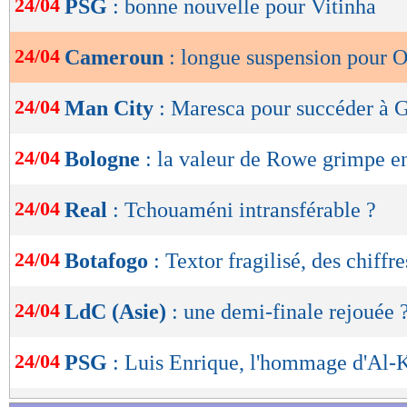
24/04
PSG
: bonne nouvelle pour Vitinha
de
lecture
24/04
Cameroun
: longue suspension pour 
OK
24/04
Man City
: Maresca pour succéder à G
24/04
Bologne
: la valeur de Rowe grimpe en
24/04
Real
: Tchouaméni intransférable ?
24/04
Botafogo
: Textor fragilisé, des chiffre
24/04
LdC (Asie)
: une demi-finale rejouée 
24/04
PSG
: Luis Enrique, l'hommage d'Al-K