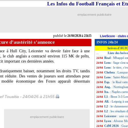
Les Infos du Football Français et E
emplacement publicitaire
publié le
24/04/2026 à 21h55
LiveScore
-
clubs 
 cure d’austérité s’annonce
INFOS 24h/24
brèves d'AUJ
...
ce à Hull City, Leicester va devoir faire face à une
Liste des brèv
...
, le club anglais a contracté environ 115 M€ de prêts,
Real
: Mbappé est
24/04
cit important ces dernières années.
Lens
: Sage s'est s
24/04
Lens
: le titre, c
24/04
drastiquement baisser, notamment les droits TV, tandis
Chelsea
: Lampar
24/04
ent réduite. Des ventes de joueurs sont attendues pour
Lens
: Saint-Maxim
24/04
le modèle économique des Foxes apparaît désormais
Esp.
: le Real rattr
24/04
Ang.
: Nottingha
24/04
Ita.
: Naples cart
24/04
ef Touaitia - 24/04/26 à 21h55
L1
: Brest 3-3 Len
24/04
All.
: Leipzig à u
24/04
L2
: le classement
24/04
L2
: les résultats 
24/04
Leicester
: une cu
24/04
emplacement publicitaire
Lyon
: Afonso Mo
24/04
CdM 2026
: Guar
24/04