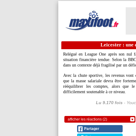
Leicester : une
Relégué en League One après son nul fa
situation financière tendue. Selon la BBC
dans un contexte déjà fragilisé par un défi
Avec la chute sportive, les revenus vont 
que la masse salariale devra être fortem
rééquilibrer les comptes, alors que 
difficilement soutenable à ce niveau.
Lu 9.170 fois
- Youc
afficher les réactions (2)
Partager