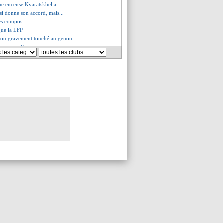
ue encense Kvaratskhelia
si donne son accord, mais...
les compos
que la LFP
dou gravement touché au genou
ssure pour Yamal
 de ton face aux critiques
tion réussie pour Ekitike
 et Van de Ven dans le viseur
- "on est une bonne équipe"
k pressenti pour le banc
très sûr de sa force
ão sur le marché
end son bilan
Bris balaye les rumeurs
rosse offre pour Anderson ?
nni suspendu 6 matchs
nd Medina
Enrique tacle les journalistes
pense pas à son avenir
- "le reste je m'en fous"
ers une prolongation
gacé par l'arbitrage
s insiste pour Gonçalo Ramos
en va (officiel)
elle pour Vitinha