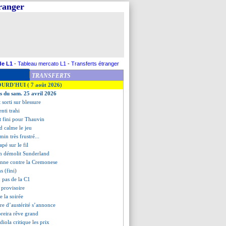
tranger
de L1
-
Tableau mercato L1
-
Transferts étranger
TRANSFERTS
OURD'HUI ( 7 août 2026)
es du sam. 25 avril 2026
 sorti sur blessure
enti trahi
'est fini pour Thauvin
d calme le jeu
in très frustré...
apé sur le fil
m démolit Sunderland
onne contre la Cremonese
s (fini)
n pas de la C1
 provisoire
de la soirée
re d’austérité s’annonce
reira rêve grand
diola critique les prix