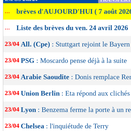
de
...
brèves d'AUJOURD'HUI ( 7 août 202
lecture
OK
...
Liste des brèves du ven. 24 avril 2026
23/04
All. (Cpe)
: Stuttgart rejoint le Bayern
23/04
PSG
: Moscardo pense déjà à la suite
Lu 21.627 fois
- Youcef Touaitia 
23/04
Arabie Saoudite
: Donis remplace Ren
23/04
Union Berlin
: Eta répond aux clichés
23/04
Lyon
: Benzema ferme la porte à un re
23/04
Chelsea
: l'inquiétude de Terry