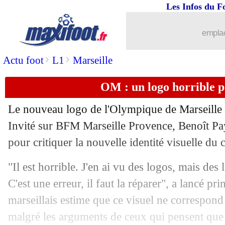
Les Infos du F
emplac
>
>
Actu foot
L1
Marseille
OM : un logo horrible 
Le nouveau logo de l'Olympique de Marseille c
Invité sur BFM Marseille Provence, Benoît Pa
pour critiquer la nouvelle identité visuelle du
"Il est horrible. J'en ai vu des logos, mais des 
C'est une erreur, il faut la réparer", a lancé pri
marseillais estime que ce visuel ne correspon
malgré les arguments de ceux qui pensent que l