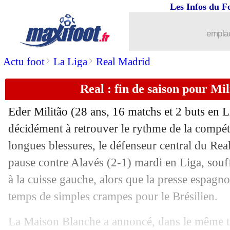
Les Infos du F
23/04
Real
: Vitinha plébiscité par les fans
emplac
23/04
Monaco
: plus le droit à l'erreur pour
>
>
Actu foot
La Liga
Real Madrid
23/04
Sondage MF
: Lepaul, "pichichi" de l
Real : fin de saison pour Mil
23/04
Inter
: Çalhanoglu, bientôt la fin du s
Eder
Militão
(28 ans, 16 matchs et 2 buts en Li
23/04
Athletic
: Terzic en approche ?
décidément à retrouver le rythme de la compéti
longues blessures, le défenseur central du Real
23/04
Barça
: Yamal réagit à sa blessure
pause contre Alavés (2-1) mardi en Liga, souf
à la cuisse gauche, alors que la presse espagn
23/04
Tottenham
: De Zerbi recrute un psy
temps de simples crampes pour le Brésilien.
23/04
Lens
: Sage se croit dans Mario Bros
La Maison Blanche a annoncé, dans le même 