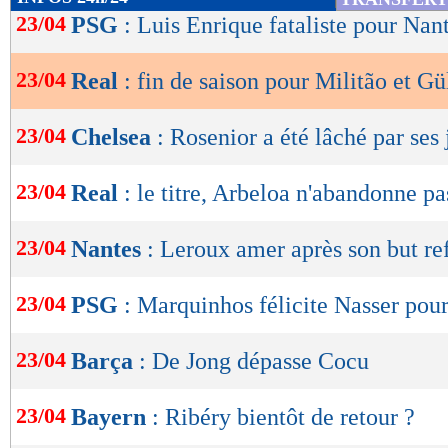
de
23/04
PSG
: Luis Enrique fataliste pour Nan
lecture
23/04
Real
: fin de saison pour Militão et Gü
OK
23/04
Chelsea
: Rosenior a été lâché par ses
23/04
Real
: le titre, Arbeloa n'abandonne pa
23/04
Nantes
: Leroux amer après son but re
23/04
PSG
: Marquinhos félicite Nasser pou
23/04
Barça
: De Jong dépasse Cocu
23/04
Bayern
: Ribéry bientôt de retour ?