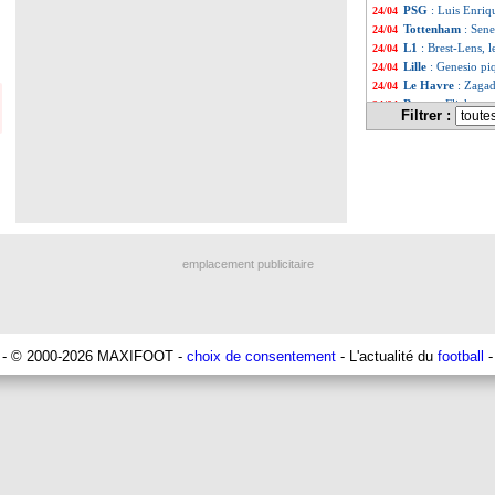
PSG
: Luis Enriq
24/04
Tottenham
: Sene
24/04
L1
: Brest-Lens, 
24/04
Lille
: Genesio pi
24/04
Le Havre
: Zaga
24/04
Barça
: Flick ra
24/04
Filtrer :
OM
: Beye change
24/04
Liverpool
: opéra
24/04
Man Utd
: Baleba
24/04
OM
: Q. Timber 
24/04
Slovaquie
: Hamsi
24/04
Man City
: Doku 
24/04
Milan
: Rafael Le
24/04
Nantes
: Kita déf
24/04
emplacement publicitaire
Sunderland
: Le 
24/04
Man City
: une g
24/04
Benfica
: Prestia
24/04
OM
: Beye défe
24/04
PSG
: Chevalier, 
24/04
- © 2000-2026 MAXIFOOT -
choix de consentement
- L'actualité du
football
-
OM
: Timber ne 
24/04
PSG
: L. Enrique 
24/04
Bayern
: Neuer v
24/04
UEFA
: Ceferin a
24/04
PSG
: la Juventu
24/04
Roma
: Ranieri s'
24/04
PSG
: bonne nouv
24/04