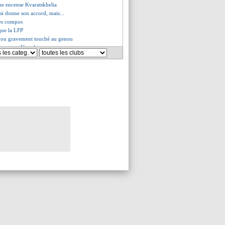
ue encense Kvaratskhelia
si donne son accord, mais...
les compos
que la LFP
dou gravement touché au genou
ssure pour Yamal
 de ton face aux critiques
tion réussie pour Ekitike
 et Van de Ven dans le viseur
- "on est une bonne équipe"
k pressenti pour le banc
très sûr de sa force
ão sur le marché
end son bilan
Bris balaye les rumeurs
rosse offre pour Anderson ?
nni suspendu 6 matchs
nd Medina
Enrique tacle les journalistes
pense pas à son avenir
- "le reste je m'en fous"
ers une prolongation
gacé par l'arbitrage
s insiste pour Gonçalo Ramos
en va (officiel)
elle pour Vitinha