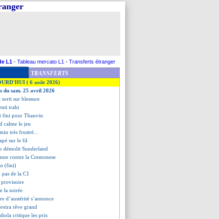
tranger
de L1
-
Tableau mercato L1
-
Transferts étranger
TRANSFERTS
OURD'HUI ( 6 août 2026)
es du sam. 25 avril 2026
 sorti sur blessure
enti trahi
'est fini pour Thauvin
d calme le jeu
in très frustré...
apé sur le fil
m démolit Sunderland
onne contre la Cremonese
s (fini)
n pas de la C1
 provisoire
de la soirée
re d’austérité s’annonce
reira rêve grand
diola critique les prix