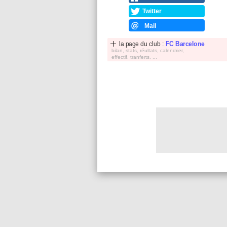
Twitter
Mail
la page du club :
FC Barcelone
bilan, stats, réultats, calendrier,
effectif, tranferts, ...