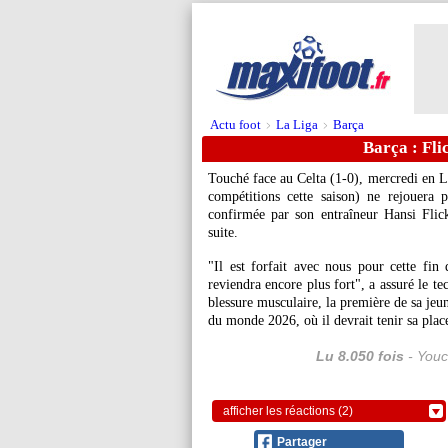
Actu foot
La Liga
Barça
>
>
Barça : Fli
Touché face au Celta (1-0), mercredi en 
compétitions cette saison) ne rejouera
confirmée par son entraîneur Hansi Flick
suite.
"Il est forfait avec nous pour cette fin
reviendra encore plus fort", a assuré le t
blessure musculaire, la première de sa jeun
du monde 2026, où il devrait tenir sa plac
Lu 8.050 fois
- Youc
afficher les réactions (2)
Partager