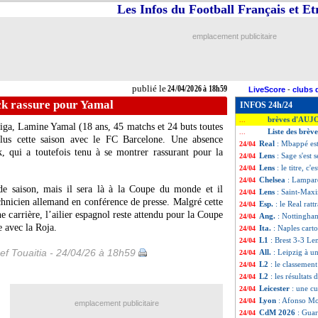
Les Infos du Football Français et E
emplacement publicitaire
publié le
24/04/2026 à 18h59
LiveScore
-
clubs 
ck rassure pour Yamal
INFOS 24h/24
brèves d'AUJ
...
Liga, Lamine
Yamal
(18 ans, 45 matchs et 24 buts toutes
Liste des brèv
...
 plus cette saison avec le FC Barcelone. Une absence
Real
: Mbappé est
24/04
, qui a toutefois tenu à se montrer rassurant pour la
Lens
: Sage s'est s
24/04
Lens
: le titre, c
24/04
Chelsea
: Lampar
24/04
 de saison, mais il sera là à la Coupe du monde et il
Lens
: Saint-Maxim
24/04
echnicien allemand en conférence de presse. Malgré cette
Esp.
: le Real rattr
24/04
e carrière, l’ailier espagnol reste attendu pour la Coupe
Ang.
: Nottingha
24/04
e avec la Roja.
Ita.
: Naples cart
24/04
L1
: Brest 3-3 Len
24/04
ef Touaitia - 24/04/26 à 18h59
All.
: Leipzig à u
24/04
L2
: le classement
24/04
L2
: les résultats 
24/04
Leicester
: une cu
24/04
Lyon
: Afonso Mo
24/04
emplacement publicitaire
CdM 2026
: Guar
24/04