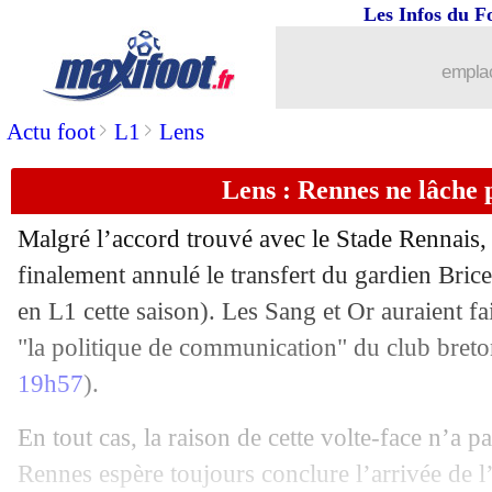
Les Infos du F
04/01
Lyon
: Almada, rendez-vous avec la
emplac
04/01
Ang.
: Newcastle retourne Tottenham
>
>
Actu foot
L1
Lens
04/01
Arsenal
: le mercato, pas une lubie po
Lens : Rennes ne lâche
04/01
Barça
: mauvaise nouvelle pour Olmo 
Malgré l’accord trouvé avec le Stade Rennais,
finalement annulé le transfert du gardien
Bric
04/01
Chelsea
: Maresca n'a pas besoin d'un 
en L1 cette saison). Les Sang et Or auraient fa
04/01
"la politique de communication" du club breto
Liverpool
: ça se bouscule pour Doak
19h57
).
04/01
Al Rayyan
: Artur Jorge, c'est signé (o
En tout cas, la raison de cette volte-face n’a p
04/01
Man Utd
: Amorim a sanctionné Garn
Rennes espère toujours conclure l’arrivée de l’