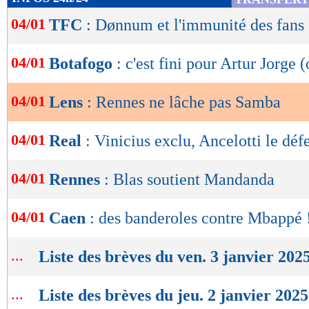
de
04/01
TFC
: Dønnum et l'immunité des fans
lecture
OK
04/01
Botafogo
: c'est fini pour Artur Jorge (
04/01
Lens
: Rennes ne lâche pas Samba
04/01
Real
: Vinicius exclu, Ancelotti le déf
04/01
Rennes
: Blas soutient Mandanda
04/01
Caen
: des banderoles contre Mbappé 
...
Liste des brèves du ven. 3 janvier 202
...
Liste des brèves du jeu. 2 janvier 2025