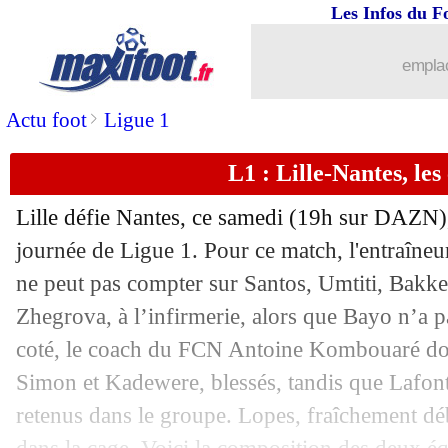
Les Infos du F
04/01
Real
: Modric bat un record de Puskas
emplac
04/01
Liverpool
: Chiesa, Naples va faire un
>
Actu foot
Ligue 1
04/01
Man City
: Kaboré va rebondir au We
L1 : Lille-Nantes, le
04/01
L1
: Lille 1-1 Nantes (fini)
Lille défie Nantes, ce samedi (19h sur DAZN)
04/01
Esp. (Cpe)
: le Barça s'amuse et se qua
journée de Ligue 1. Pour ce match, l'entraî
ne peut pas compter sur Santos, Umtiti, Bakke
04/01
Chelsea
: Fofana, une annonce précipi
Zhegrova, à l’infirmerie, alors que Bayo n’a 
coté, le coach du FCN Antoine Kombouaré do
04/01
Ang.
: Arsenal accroché à Brighton...
Simon et Kadewere, blessés, tandis que Lafont
retenus dans le groupe. Lopes, fraîchement déb
04/01
Lens
: vague de départs en perspective