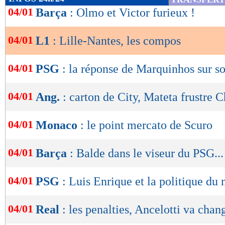
de
04/01
Barça
: Olmo et Victor furieux !
% de victoires
FORME
DE l'EQUIPE
lecture
54
% - 25%
20/12
Vict.
0-1
Indice MF: 80/100
04/01
L1
: Lille-Nantes, les compos
buts
marqués/match
14/12
Nul
1-1
OK
11/12
Vict.
3-2
1,62
- 1,31
06/12
Vict.
3-1
01/12
Nul
2-2
04/01
PSG
: la réponse de Marquinhos sur s
buts
encaissés/match
1,00
- 1,50
statistiques toutes compétitions con
04/01
Ang.
: carton de City, Mateta frustre C
Lu 4.596 fois
- Clément Barbier 
04/01
Monaco
: le point mercato de Scuro
04/01
Barça
: Balde dans le viseur du PSG...
04/01
PSG
: Luis Enrique et la politique du
04/01
Real
: les penalties, Ancelotti va chan