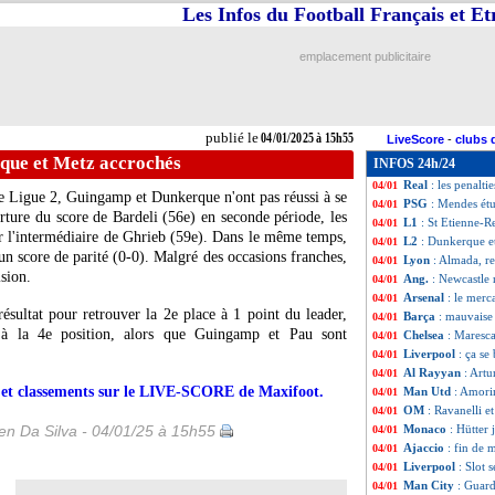
Les Infos du Football Français et E
L1
: St Etienne 3
04/01
OM
: Luiz Felipe
04/01
Barça
: Olmo et V
04/01
emplacement publicitaire
L1
: Lille-Nantes
04/01
PSG
: la réponse
04/01
Ang.
: carton de 
04/01
Monaco
: le poi
04/01
publié le
04/01/2025 à 15h55
LiveScore
-
clubs 
Barça
: Balde dan
04/01
que et Metz accrochés
INFOS 24h/24
PSG
: Luis Enriq
04/01
Real
: les penalti
04/01
de Ligue 2, Guingamp et Dunkerque n'ont pas réussi à se
PSG
: Mendes étu
04/01
rture du score de Bardeli (56e) en seconde période, les
L1
: St Etienne-R
04/01
r l'intermédiaire de Ghrieb (59e). Dans le même temps,
L2
: Dunkerque e
04/01
un score de parité (0-0). Malgré des occasions franches,
Lyon
: Almada, r
04/01
ision.
Ang.
: Newcastle
04/01
Arsenal
: le merc
04/01
sultat pour retrouver la 2e place à 1 point du leader,
Barça
: mauvaise
04/01
 à la 4e position, alors que Guingamp et Pau sont
Chelsea
: Maresca
04/01
Liverpool
: ça s
04/01
Al Rayyan
: Artu
04/01
rs et classements sur le LIVE-SCORE de Maxifoot.
Man Utd
: Amori
04/01
OM
: Ravanelli e
04/01
n Da Silva - 04/01/25 à 15h55
Monaco
: Hütter 
04/01
Ajaccio
: fin de 
04/01
Liverpool
: Slot 
04/01
Man City
: Guar
04/01