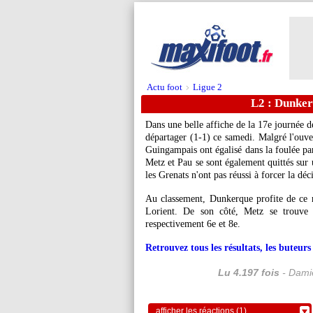
Actu foot
Ligue 2
>
L2 : Dunker
Dans une belle affiche de la 17e journée 
départager (1-1) ce samedi. Malgré l'ouve
Guingampais ont égalisé dans la foulée pa
Metz et Pau se sont également quittés sur 
les Grenats n'ont pas réussi à forcer la déc
Au classement, Dunkerque profite de ce ré
Lorient. De son côté, Metz se trouve
respectivement 6e et 8e.
Retrouvez tous les résultats, les buteu
Lu 4.197 fois
- Damie
afficher les réactions (1)