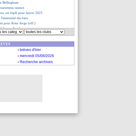
de Bellingham
onnarumma rassure
es, un triplé pour lancer 2025
 l'immunité des fans
fini pour Artur Jorge (off.)
 lâche pas Samba
clu, Ancelotti le défend
utient Mandanda
REVES
roles contre Mbappé !
.
es du ven. 3 janvier 2025
brèves d'hier
es du jeu. 2 janvier 2025
.
mercredi 05/08/2026
.
Recherche archives