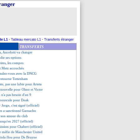
tranger
-1 Reims (fini)
 arrive dès lundi !
ictor furieux !
, les compos
 de Marquinhos sur son avenir
City, Mateta frustre Chelsea !
nt mercato de Scuro
de L1
-
Tableau mercato L1
-
Transferts étranger
s le viseur du PSG...
TRANSFERTS
ue et la politique du mercato
es, Ancelotti va changer
die ses options
eims, les compos
t Metz accrochés
endez-vous avec la DNCG
 retourne Tottenham
ato, pas une lubie pour Arteta
 nouvelle pour Olmo et Victor
 n'a pas besoin d'un 9
e bouscule pour Doak
r Jorge, c'est signé (officiel)
m a sanctionné Garnacho
t son amour du club
jusqu'en 2027 (officiel)
mission pour Chabert (officiel)
se méfie de Manchester United
diola flou pour De Bruyne