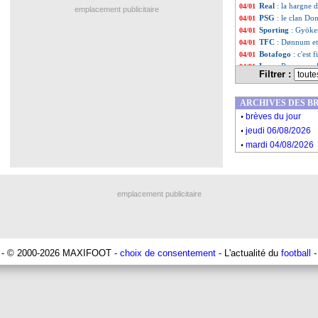
Real
: la hargne 
04/01
emplacement publicitaire
PSG
: le clan D
04/01
Sporting
: Gyöker
04/01
TFC
: Dønnum et
04/01
Botafogo
: c'est 
04/01
Lens
: Rennes ne
04/01
Filtrer :
Real
: Vinicius ex
04/01
Rennes
: Blas so
04/01
ARCHIVES DES B
Caen
: des bande
04/01
.
Liste des brèv
...
brèves du jour
.
Liste des brèv
...
jeudi 06/08/2026
.
mardi 04/08/2026
emplacement publicitaire
- © 2000-2026 MAXIFOOT -
choix de consentement
- L'actualité du
football
-