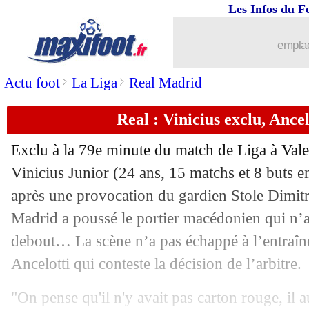
Les Infos du F
04/01
Lyon
: Almada, rendez-vous avec la
emplac
04/01
Ang.
: Newcastle retourne Tottenham
>
>
Actu foot
La Liga
Real Madrid
04/01
Arsenal
: le mercato, pas une lubie po
Real : Vinicius exclu, Ancel
04/01
Barça
: mauvaise nouvelle pour Olmo 
Exclu à la 79e minute du match de Liga à Vale
Vinicius Junior
(24 ans, 15 matchs et 8 buts en
04/01
Chelsea
: Maresca n'a pas besoin d'un 
après une provocation du gardien Stole Dimitr
04/01
Madrid a poussé le portier macédonien qui n’a 
Liverpool
: ça se bouscule pour Doak
debout… La scène n’a pas échappé à l’entraîn
04/01
Al Rayyan
: Artur Jorge, c'est signé (o
Ancelotti qui conteste la décision de l’arbitre.
04/01
Man Utd
: Amorim a sanctionné Garn
"On pense qu'il n'y avait pas carton rouge, il a