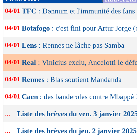
de
04/01
TFC
: Dønnum et l'immunité des fans
lecture
OK
04/01
Botafogo
: c'est fini pour Artur Jorge (
04/01
Lens
: Rennes ne lâche pas Samba
04/01
Real
: Vinicius exclu, Ancelotti le déf
04/01
Rennes
: Blas soutient Mandanda
04/01
Caen
: des banderoles contre Mbappé 
...
Liste des brèves du ven. 3 janvier 202
...
Liste des brèves du jeu. 2 janvier 2025