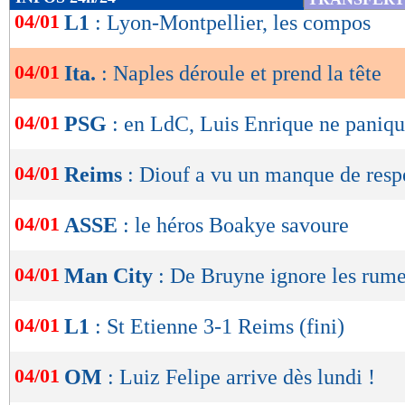
de
04/01
L1
: Lyon-Montpellier, les compos
lecture
04/01
Ita.
: Naples déroule et prend la tête
OK
04/01
PSG
: en LdC, Luis Enrique ne paniqu
04/01
Reims
: Diouf a vu un manque de resp
04/01
ASSE
: le héros Boakye savoure
04/01
Man City
: De Bruyne ignore les rum
04/01
L1
: St Etienne 3-1 Reims (fini)
04/01
OM
: Luiz Felipe arrive dès lundi !