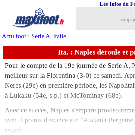
Les Infos du F
04/01
L1
: Lyon 1-0 Montpellier (fini)
emplac
04/01
PSG
: Hernandez, les mots de Marqui
>
Actu foot
Serie A, Italie
04/01
Monaco
: Paris, Hütter ne fait aucun
Ita. : Naples déroule et p
04/01
Arsenal
: l'arbitrage, Arteta hallucine
Pour le compte de la 19e journée de Serie A, N
04/01
Barça
: Araujo confirme des discussio
meilleur sur la Fiorentina (3-0) ce samedi. Ap
Neres (29e) en première période, les Napolitai
04/01
Lille
: Genesio content pour Lopes
à Lukaku (54e, s.p.) et McTominay (68e).
04/01
L2
: le classement complet
Avec ce succès, Naples s'empare provisoiremen
avec 3 points d'avance sur l'Atalanta Bergame
04/01
L2
: Laval fait tomber Lorient
retard.