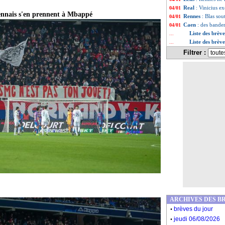
Real
: Vinicius ex
04/01
ennais s'en prennent à Mbappé
Rennes
: Blas so
04/01
Caen
: des bande
04/01
Liste des brèv
...
Liste des brèv
...
Filtrer :
ARCHIVES DES B
.
brèves du jour
.
jeudi 06/08/2026