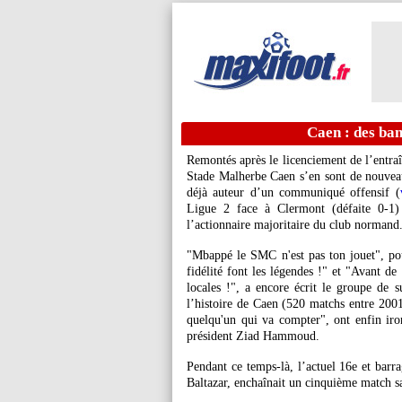
Caen : des ba
Remontés après le licenciement de l’entra
Stade Malherbe Caen s’en sont de nouve
déjà auteur d’un communiqué offensif (
Ligue 2 face à Clermont (défaite 0-1) 
l’actionnaire majoritaire du club normand
"Mbappé le SMC n'est pas ton jouet", pouva
fidélité font les légendes !" et "Avant de 
locales !", a encore écrit le groupe de 
l’histoire de Caen (520 matchs entre 2001
quelqu'un qui va compter", ont enfin iro
président Ziad Hammoud.
Pendant ce temps-là, l’actuel 16e et barr
Baltazar, enchaînait un cinquième match s