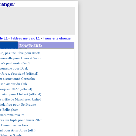
City, Mateta frustre Chelsea !
tranger
nt mercato de Scuro
s le viseur du PSG...
ue et la politique du mercato
es, Ancelotti va changer
die ses options
eims, les compos
t Metz accrochés
de L1
-
Tableau mercato L1
-
Transferts étranger
endez-vous avec la DNCG
TRANSFERTS
 retourne Tottenham
ato, pas une lubie pour Arteta
 nouvelle pour Olmo et Victor
 n'a pas besoin d'un 9
e bouscule pour Doak
r Jorge, c'est signé (officiel)
m a sanctionné Garnacho
t son amour du club
jusqu'en 2027 (officiel)
mission pour Chabert (officiel)
se méfie de Manchester United
diola flou pour De Bruyne
de Bellingham
onnarumma rassure
es, un triplé pour lancer 2025
 l'immunité des fans
fini pour Artur Jorge (off.)
 lâche pas Samba