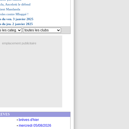
clu, Ancelotti le défend
utient Mandanda
roles contre Mbappé !
es du ven. 3 janvier 2025
es du jeu. 2 janvier 2025
emplacement publicitaire
REVES
.
brèves d'hier
.
mercredi 05/08/2026