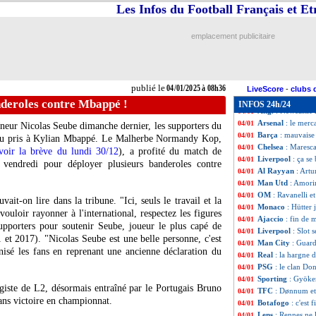
Ang.
: carton de 
04/01
Les Infos du Football Français et E
Monaco
: le poi
04/01
Barça
: Balde dan
04/01
emplacement publicitaire
PSG
: Luis Enriq
04/01
Real
: les penalti
04/01
PSG
: Mendes étu
04/01
L1
: St Etienne-R
04/01
publié le
04/01/2025 à 08h36
L2
: Dunkerque e
04/01
LiveScore
-
clubs 
Lyon
: Almada, r
04/01
nderoles contre Mbappé !
INFOS 24h/24
Ang.
: Newcastle
04/01
Arsenal
: le merc
04/01
îneur Nicolas Seube dimanche dernier, les supporters du
Barça
: mauvaise
04/01
au pris à Kylian Mbappé. Le Malherbe Normandy Kop,
Chelsea
: Maresca
04/01
voir la brève du lundi 30/12
), a profité du match de
Liverpool
: ça s
04/01
vendredi pour déployer plusieurs banderoles contre
Al Rayyan
: Artu
04/01
.
Man Utd
: Amori
04/01
OM
: Ravanelli e
04/01
it-on lire dans la tribune. "Ici, seuls le travail et la
Monaco
: Hütter 
04/01
vouloir rayonner à l'international, respectez les figures
Ajaccio
: fin de 
04/01
supporters pour soutenir Seube, joueur le plus capé de
Liverpool
: Slot 
04/01
 et 2017). "Nicolas Seube est une belle personne, c'est
Man City
: Guar
04/01
nisé les fans en reprenant une ancienne déclaration du
Real
: la hargne 
04/01
PSG
: le clan D
04/01
Sporting
: Gyöker
04/01
agiste de L2, désormais entraîné par le Portugais Bruno
TFC
: Dønnum et
04/01
ans victoire en championnat.
Botafogo
: c'est 
04/01
Lens
: Rennes ne
04/01