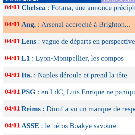
de
04/01
Chelsea
: Fofana, une annonce précipi
lecture
04/01
Ang.
: Arsenal accroché à Brighton...
OK
04/01
Lens
: vague de départs en perspective
04/01
L1
: Lyon-Montpellier, les compos
04/01
Ita.
: Naples déroule et prend la tête
04/01
PSG
: en LdC, Luis Enrique ne paniqu
04/01
Reims
: Diouf a vu un manque de resp
04/01
ASSE
: le héros Boakye savoure