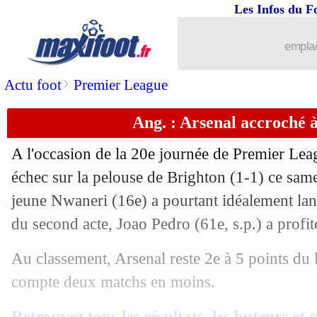
Les Infos du F
04/01
Esp. (Cpe)
: Griezmann qualifie l'Atle
emplac
04/01
Montpellier
: la frustration d'Omeragi
>
Actu foot
Premier League
04/01
Lyon
: J. Veretout - "pas une victoire 
Ang. : Arsenal accroché à
04/01
L1
: Lyon 1-0 Montpellier (fini)
A l'occasion de la 20e journée de Premier Leag
04/01
PSG
: Hernandez, les mots de Marqui
échec sur la pelouse de Brighton (1-1) ce same
jeune Nwaneri (16e) a pourtant idéalement lan
04/01
Monaco
: Paris, Hütter ne fait aucun
du second acte, Joao Pedro (61e, s.p.) a profit
04/01
Arsenal
: l'arbitrage, Arteta hallucine
Au classement, Arsenal reste 2e à 5 points du 
compte deux matchs en moins.
04/01
Barça
: Araujo confirme des discussio
Retrouvez tous les résultats, les buteurs et