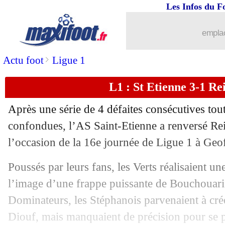
Les Infos du F
04/01
Lille
: Genesio content pour Lopes
emplac
04/01
L2
: le classement complet
>
Actu foot
Ligue 1
04/01
L2
: Laval fait tomber Lorient
L1 : St Etienne 3-1 Rei
04/01
Real
: Modric bat un record de Puskas
Après une série de 4 défaites consécutives tou
04/01
Liverpool
: Chiesa, Naples va faire un
confondues, l’AS Saint-Etienne a renversé Re
l’occasion de la 16e journée de Ligue 1 à Ge
04/01
Man City
: Kaboré va rebondir au We
Poussés par leurs fans, les Verts réalisaient un
04/01
L1
: Lille 1-1 Nantes (fini)
l’image d’une frappe puissante de Bouchouari q
Dominateurs, les Stéphanois parvenaient à cré
04/01
Esp. (Cpe)
: le Barça s'amuse et se qua
Diouf, mais manquaient de précision pour se 