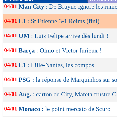
de
04/01
Man City
: De Bruyne ignore les rum
portant (1-1, 50e). Dans la foulée, Boakye se 
lecture
l’ASSE avec une frappe en lucarne pour s’off
04/01
L1
: St Etienne 3-1 Reims (fini)
OK
excellent décalage de Stassin (2-1, 58e) ! Des
renversants !
04/01
OM
: Luiz Felipe arrive dès lundi !
Sonnés, les Rémois éprouvaient de grosses diff
04/01
Barça
: Olmo et Victor furieux !
des débats maîtrisés par les Foréziens. Mais 
Reims restait capable de piquer, à l’image d’u
04/01
L1
: Lille-Nantes, les compos
au-dessus de la barre. Mais en fin de partie, l’
04/01
PSG
: la réponse de Marquinhos sur s
Stassin, auteur d’une superbe louche pour ajus
Malgré une frayeur sur un tir sur le poteau de
04/01
Ang.
: carton de City, Mateta frustre C
validait ce succès mérité pour la première du 
04/01
Monaco
: le point mercato de Scuro
Résultats, classement, buteurs et ca