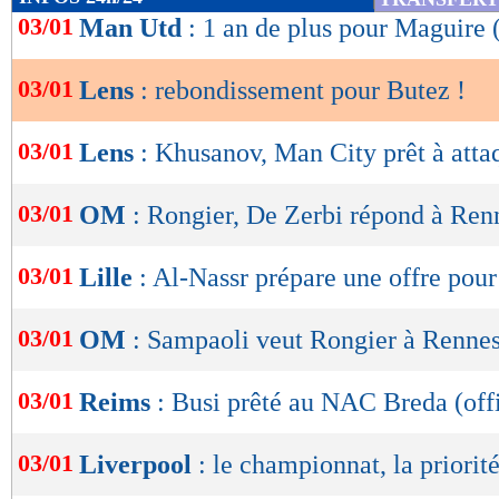
de
03/01
Man Utd
: 1 an de plus pour Maguire (
lecture
03/01
Lens
: rebondissement pour Butez !
OK
03/01
Lens
: Khusanov, Man City prêt à atta
03/01
OM
: Rongier, De Zerbi répond à Ren
03/01
Lille
: Al-Nassr prépare une offre pou
03/01
OM
: Sampaoli veut Rongier à Rennes
03/01
Reims
: Busi prêté au NAC Breda (offi
03/01
Liverpool
: le championnat, la priorit