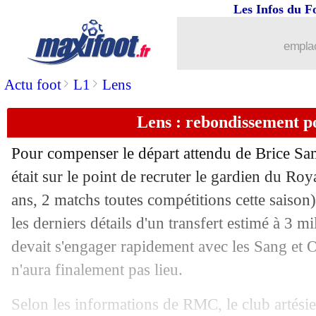
Les Infos du F
03/01
Montpellier
: Ben Yedder en approche
emplac
03/01
Man Utd
: Maguire, la demande d'Evr
>
>
Actu foot
L1
Lens
03/01
Al Nassr
: Ronaldo clair sur son aveni
Lens : rebondissement p
03/01
Reims
: Agbadou va signer à Wolver
Pour compenser le départ attendu de Brice S
03/01
Atletico
: Simeone cash sur Dani Olm
était sur le point de recruter le gardien du R
ans, 2 matchs toutes compétitions cette saison)
03/01
OM
: le niveau de la L1, De Zerbi tac
les derniers détails d'un transfert estimé à 3 mi
devait s'engager rapidement avec les Sang et O
03/01
Liverpool
: M. Salah - "ma dernière a
n'aura finalement pas lieu.
03/01
Atletico
: Simeone veut récupérer Hie
Selon les informations de RMC, le club artésie