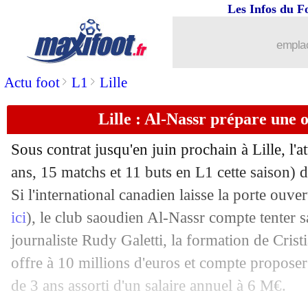
Les Infos du F
03/01
Reims
: Agbadou va signer à Wolver
emplac
03/01
Atletico
: Simeone cash sur Dani Olm
>
>
Actu foot
L1
Lille
03/01
OM
: le niveau de la L1, De Zerbi tac
Lille : Al-Nassr prépare une 
03/01
Liverpool
: M. Salah - "ma dernière a
Sous contrat jusqu'en juin prochain à Lille, l'
03/01
Atletico
: Simeone veut récupérer Hie
ans, 15 matchs et 11 buts en L1 cette saison) d
Si l'international canadien laisse la porte ouve
03/01
Montpellier
: Savanier perd le brassar
ici
), le club saoudien Al-Nassr compte tenter s
journaliste Rudy Galetti, la formation de Cris
03/01
Rennes
: 3 recrues attendues après S
offre à 10 millions d'euros et compte proposer 
de 3 ans assorti d'un salaire annuel à 6 M€.
03/01
Liverpool
: Salah aux anges avec Slot