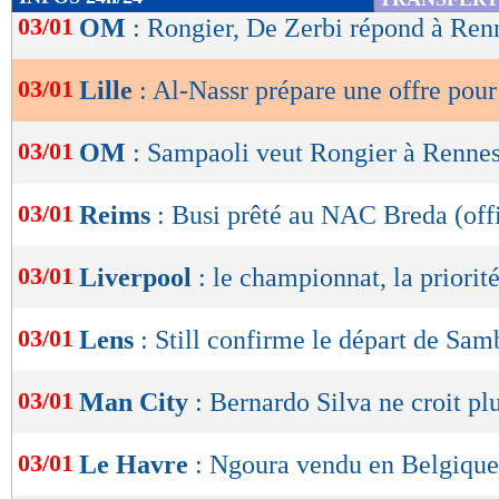
de
03/01
OM
: Rongier, De Zerbi répond à Ren
lecture
03/01
Lille
: Al-Nassr prépare une offre pou
OK
03/01
OM
: Sampaoli veut Rongier à Rennes
03/01
Reims
: Busi prêté au NAC Breda (offi
03/01
Liverpool
: le championnat, la priorit
03/01
Lens
: Still confirme le départ de Sam
03/01
Man City
: Bernardo Silva ne croit plu
03/01
Le Havre
: Ngoura vendu en Belgique 