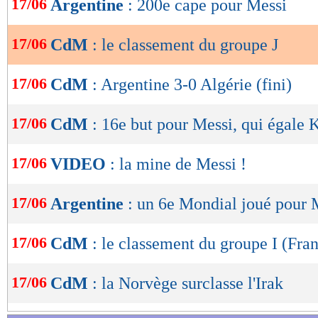
17/06
Argentine
: 200e cape pour Messi
de
lecture
17/06
CdM
: le classement du groupe J
OK
17/06
CdM
: Argentine 3-0 Algérie (fini)
17/06
CdM
: 16e but pour Messi, qui égale K
17/06
VIDEO
: la mine de Messi !
17/06
Argentine
: un 6e Mondial joué pour 
17/06
CdM
: le classement du groupe I (Fra
17/06
CdM
: la Norvège surclasse l'Irak