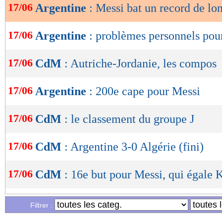
17/06
Argentine
: Messi bat un record de lo
OK
17/06
Argentine
: problèmes personnels pou
17/06
CdM
: Autriche-Jordanie, les compos
17/06
Argentine
: 200e cape pour Messi
17/06
CdM
: le classement du groupe J
17/06
CdM
: Argentine 3-0 Algérie (fini)
17/06
CdM
: 16e but pour Messi, qui égale K
17/06
VIDEO
: la mine de Messi !
Filtrer :