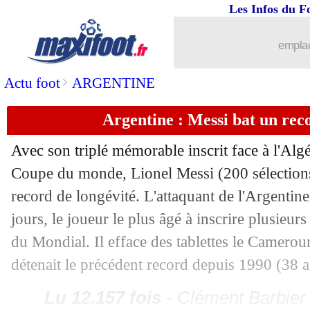
17/06
EdF
: Di Meco voit un problème Demb
Les Infos du F
emplac
17/06
EdF
: la demande de Rabiot aux attaq
>
Actu foot
ARGENTINE
17/06
Nantes
: Der Zakarian de retour (offici
Argentine : Messi bat un rec
17/06
Real
: c'est fait pour Bernardo Silva (o
Avec son triplé mémorable inscrit face à l'Alg
17/06
EdF
: Giroud réagit au record de Mba
Coupe du monde, Lionel Messi (200 sélections
record de longévité. L'attaquant de l'Argentine
17/06
EdF
: Lizarazu fan du duo Olise-Mba
jours, le joueur le plus âgé à inscrire plusieu
du Mondial. Il efface des tablettes le Camerou
17/06
Audiences TV
: un carton pour les Ble
détenait le précédent record depuis 1990 (38 a
17/06
VIDEO
: une semelle de Messi fait jase
Lu 12.157 fois
- Clément Barbier 