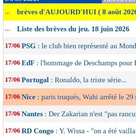
de
...
brèves d'AUJOURD'HUI ( 8 août 202
lecture
OK
...
Liste des brèves du jeu. 18 juin 2026
17/06
PSG
: le club bien représenté au Mond
17/06
EdF
: l'hommage de Deschamps pour
17/06
Portugal
: Ronaldo, la triste série...
17/06
Nice
: paris truqués, Wahi arrêté le 29
17/06
Nantes
: Der Zakarian n'est "pas rancu
17/06
RD Congo
: Y. Wissa - "on a été vailla