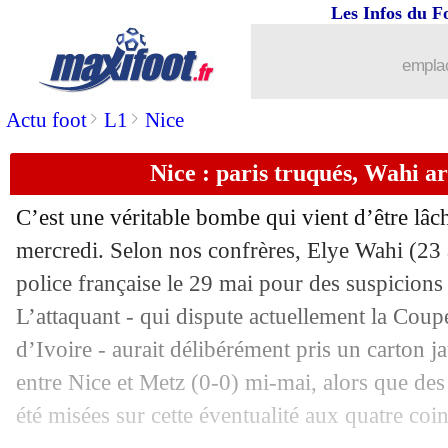
Les Infos du F
emplac
>
>
Actu foot
L1
Nice
Nice : paris truqués, Wahi ar
C’est une véritable bombe qui vient d’être lâc
mercredi. Selon nos confrères, Elye Wahi (23 an
police française le 29 mai pour des suspicions 
L’attaquant - qui dispute actuellement la Cou
d’Ivoire - aurait délibérément pris un carton j
entre Nice et Metz (0-0) mi-mai, alors que de
été misées sur cette éventualité aux quatre co