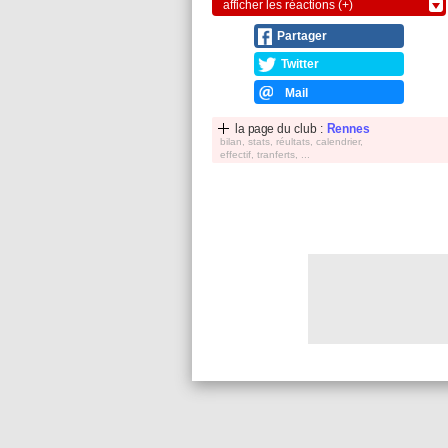
afficher les réactions (+)
Partager
Twitter
Mail
la page du club :
Rennes
bilan, stats, réultats, calendrier,
effectif, tranferts, ...