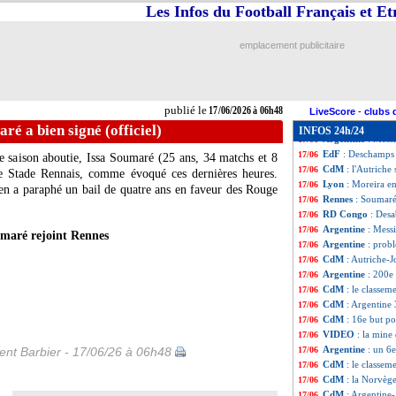
EdF
: la demande
17/06
Les Infos du Football Français et E
Nantes
: Der Zaka
17/06
Real
: c'est fait 
17/06
emplacement publicitaire
EdF
: Giroud réa
17/06
EdF
: Lizarazu f
17/06
Audiences TV
: u
17/06
VIDEO
: une seme
17/06
publié le
17/06/2026 à 06h48
Algérie
: Mandi s
17/06
LiveScore
-
clubs 
EdF
: Olise-Demb
17/06
ré a bien signé (officiel)
INFOS 24h/24
Argentine
: Messi
17/06
EdF
: Deschamps
17/06
e saison aboutie, Issa
Soumaré
(25 ans, 34 matchs et 8
CdM
: l'Autriche 
17/06
 le Stade Rennais, comme évoqué ces dernières heures.
Lyon
: Moreira e
17/06
en a paraphé un bail de quatre ans en faveur des Rouge
Rennes
: Soumaré 
17/06
RD Congo
: Desa
17/06
Argentine
: Mess
17/06
umaré rejoint Rennes
Argentine
: prob
17/06
CdM
: Autriche-
17/06
Argentine
: 200e
17/06
CdM
: le classem
17/06
CdM
: Argentine 
17/06
CdM
: 16e but po
17/06
VIDEO
: la mine
17/06
Argentine
: un 6
nt Barbier - 17/06/26 à 06h48
17/06
CdM
: le classem
17/06
CdM
: la Norvège
17/06
CdM
: Argentine
17/06