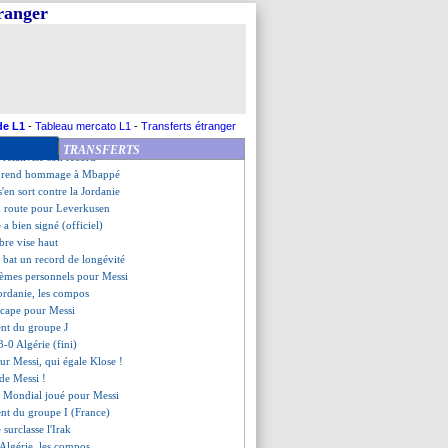
 de Rabiot aux attaquants
tranger
rian de retour (officiel)
pour Bernardo Silva (officiel)
git au record de Mbappé
an du duo Olise-Mbappé
n carton pour les Bleus !
lle de Messi fait jaser...
'incline devant Messi
de L1
-
Tableau mercato L1
-
Transferts étranger
élé, Deschamps se justifie
TRANSFERTS
 relativise son record
 rend hommage à Mbappé
s'en sort contre la Jordanie
n route pour Leverkusen
a bien signé (officiel)
bre vise haut
i bat un record de longévité
lèmes personnels pour Messi
Jordanie, les compos
 cape pour Messi
ent du groupe J
3-0 Algérie (fini)
ur Messi, qui égale Klose !
 de Messi !
e Mondial joué pour Messi
ent du groupe I (France)
 surclasse l'Irak
-Algérie, les compos