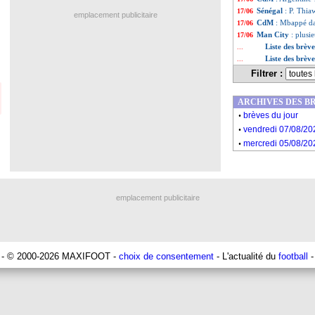
Sénégal
: P. Thia
17/06
emplacement publicitaire
CdM
: Mbappé da
17/06
Man City
: plusi
17/06
Liste des brèv
...
Liste des brève
...
Filtrer :
ARCHIVES DES B
.
brèves du jour
.
vendredi 07/08/20
.
mercredi 05/08/20
emplacement publicitaire
- © 2000-2026 MAXIFOOT -
choix de consentement
- L'actualité du
football
-