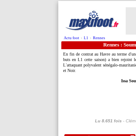
Actu foot
L1
Rennes
>
>
Rennes : Souma
En fin de contrat au Havre au terme d'un
buts en L1 cette saison) a bien rejoint
L'attaquant polyvalent sénégalo-mauritani
et Noir.
Issa So
Lu 8.651 fois
- Cléme