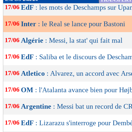
de
17/06
EdF
: les mots de Deschamps sur Up
lecture
17/06
Inter
: le Real se lance pour Bastoni
OK
17/06
Algérie
: Messi, la stat' qui fait mal
17/06
EdF
: Saliba et le discours de Descha
17/06
Atletico
: Alvarez, un accord avec Ars
17/06
OM
: l'Atalanta avance bien pour Høj
17/06
Argentine
: Messi bat un record de C
17/06
EdF
: Lizarazu s'interroge pour Demb