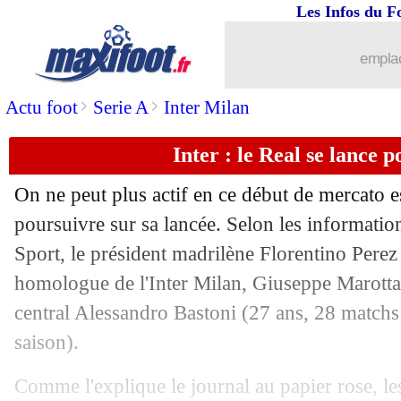
Les Infos du F
17/06
Real
: Ceballos va résilier son contrat
emplac
17/06
CdM
: Ouzbekistan-Colombie, les co
>
>
Actu foot
Serie A
Inter Milan
17/06
Algérie
: Maza et "l'effet Messi"
Inter : le Real se lance 
17/06
Boca
: Cavani poussé vers la sortie ?
On ne peut plus actif en ce début de mercato e
17/06
CdM
: Portugal-RD Congo, les compo
poursuivre sur sa lancée. Selon les informatio
Sport, le président madrilène Florentino Perez
17/06
EdF
: le penalty, Chapron ne compren
homologue de l'Inter Milan, Giuseppe Marotta,
central Alessandro
Bastoni
(27 ans, 28 matchs 
17/06
Nice
: Pantaloni a bien signé (officiel)
saison).
17/06
Feyenoord
: Van Bronckhorst de retour
Comme l'explique le journal au papier rose, le