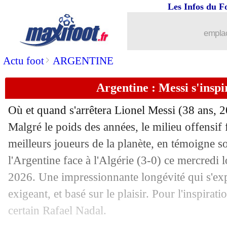
17/06
Leipzig
: Werner limogé (officiel)
Les Infos du F
17/06
Brest
: Eric Roy est décédé
emplac
17/06
UEFA
: le communiqué de l'OM
>
Actu foot
ARGENTINE
Argentine : Messi s'insp
17/06
OM
: la décision de l'UEFA est tombée
Où et quand s'arrêtera Lionel Messi (38 ans, 2
17/06
Real
: Ceballos va résilier son contrat
Malgré le poids des années, le milieu offensif f
meilleurs joueurs de la planète, en témoigne son
17/06
CdM
: Ouzbekistan-Colombie, les co
l'Argentine face à l'Algérie (3-0) ce mercredi
17/06
Algérie
: Maza et "l'effet Messi"
2026. Une impressionnante longévité qui s'expl
exigeant, et basé sur le plaisir. Pour l'inspirat
17/06
Boca
: Cavani poussé vers la sortie ?
certain Rafael Nadal.