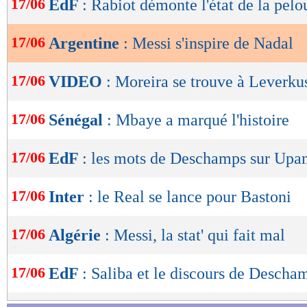
17/06
EdF
: Rabiot démonte l'état de la pelo
de
lecture
17/06
Argentine
: Messi s'inspire de Nadal
OK
17/06
VIDEO
: Moreira se trouve à Leverku
17/06
Sénégal
: Mbaye a marqué l'histoire
17/06
EdF
: les mots de Deschamps sur Up
17/06
Inter
: le Real se lance pour Bastoni
17/06
Algérie
: Messi, la stat' qui fait mal
17/06
EdF
: Saliba et le discours de Descha