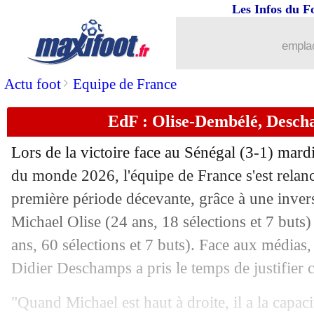
17/06
Algérie
: Messi, la stat' qui fait mal
Les Infos du F
17/06
EdF
: Saliba et le discours de Descha
emplac
17/06
Atletico
: Alvarez, un accord avec Ars
>
Actu foot
Equipe de France
EdF : Olise-Dembélé, Descha
17/06
OM
: l'Atalanta avance bien pour Høj
Lors de la victoire face au Sénégal (3-1) mard
17/06
Argentine
: Messi bat un record de C
du monde 2026, l'équipe de France s'est relanc
première période décevante, grâce à une invers
17/06
EdF
: Lizarazu s'interroge pour Demb
Michael Olise (24 ans, 18 sélections et 7 but
17/06
Nice
: départ de Puel, Cohen président 
ans, 60 sélections et 7 buts). Face aux médias,
Didier Deschamps a pris le temps de justifier
17/06
PSG
: le Milan se penche sur Ramos
"Quand Michael est haut à droite, il a la capac