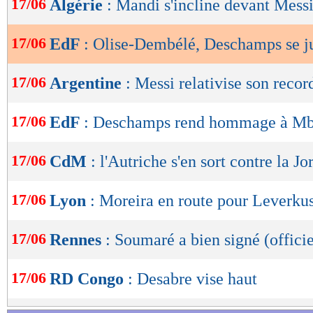
17/06
Algérie
: Mandi s'incline devant Mess
de
lecture
17/06
EdF
: Olise-Dembélé, Deschamps se ju
OK
17/06
Argentine
: Messi relativise son recor
17/06
EdF
: Deschamps rend hommage à M
17/06
CdM
: l'Autriche s'en sort contre la Jo
17/06
Lyon
: Moreira en route pour Leverku
17/06
Rennes
: Soumaré a bien signé (officie
17/06
RD Congo
: Desabre vise haut