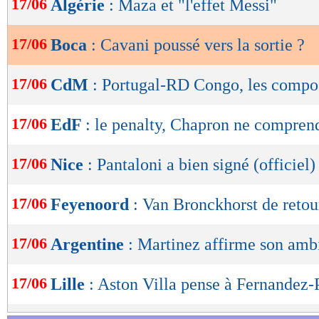
17/06
Algérie
: Maza et "l'effet Messi"
de
lecture
17/06
Boca
: Cavani poussé vers la sortie ?
OK
17/06
CdM
: Portugal-RD Congo, les compo
17/06
EdF
: le penalty, Chapron ne compren
17/06
Nice
: Pantaloni a bien signé (officiel)
17/06
Feyenoord
: Van Bronckhorst de retour
17/06
Argentine
: Martinez affirme son amb
17/06
Lille
: Aston Villa pense à Fernandez-