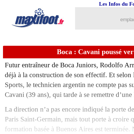
17/06
Nantes
: Der Zakarian n'est "pas rancu
Les Infos du F
17/06
RD Congo
: Y. Wissa - "on a été vailla
emplac
17/06
DNCG
: feu vert pour Auxerre, Lorien
Boca : Cavani poussé vers
17/06
Portugal
: J. Neves - "un peu décevan
Futur entraîneur de Boca Juniors, Rodolfo Arru
17/06
CdM
: le classement du groupe K
déjà à la construction de son effectif. Et selo
Sports, le technicien argentin ne compte pas s
17/06
CdM
: Portugal 1-1 RD Congo (fini)
Cavani (39 ans), qui tarde à se remettre d’une 
17/06
CdM
: Angleterre-Croatie, les compos
La direction n’a pas encore indiqué la porte de
Paris Saint-Germain, mais tout porte à croire 
17/06
Brest
: Eric Roy, le communiqué du c
formation basée à Buenos Aires est terminée. 