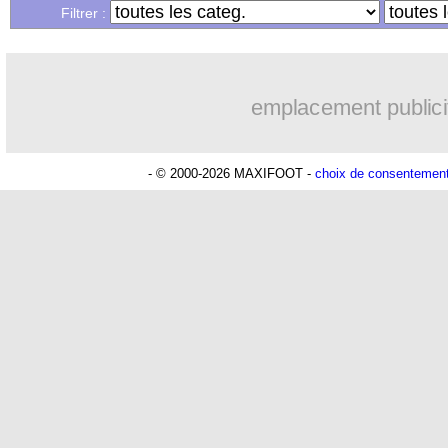
...
Liste des brèves du sam. 13 juin 2026
Filtrer :
emplacement publici
- © 2000-2026 MAXIFOOT -
choix de consentemen