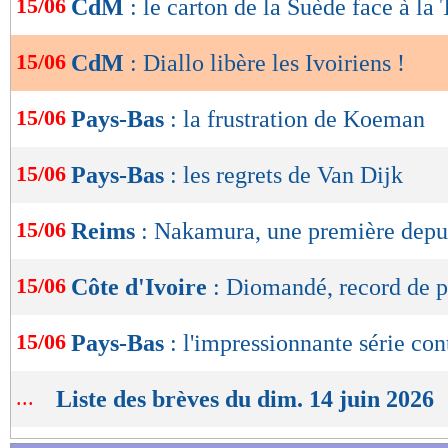
15/06
CdM
: le carton de la Suède face à la 
de
lecture
15/06
CdM
: Diallo libère les Ivoiriens !
OK
15/06
Pays-Bas
: la frustration de Koeman
15/06
Pays-Bas
: les regrets de Van Dijk
Guide Coupe du monde 2026
(infos/stats, r
15/06
Reims
: Nakamura, une première depu
Voir la fiche COTE D'IVOIRE
|
Voir
Lu 10.911 fois
- Damien Da Silva 
15/06
Côte d'Ivoire
: Diomandé, record de p
15/06
Pays-Bas
: l'impressionnante série con
...
Liste des brèves du dim. 14 juin 2026