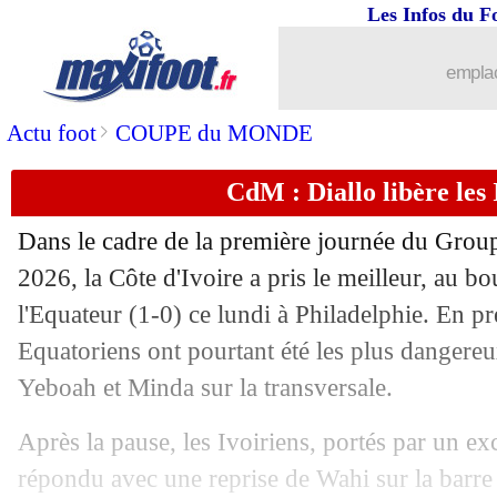
15/06
Côte d'Ivoire
: Diomandé veut marquer
Les Infos du F
15/06
PHOTOS
: les larmes d'Advocaat
emplac
15/06
Auxerre
: Mamoudou Cissokho passe p
>
Actu foot
COUPE du MONDE
CdM : Diallo libère les 
15/06
Real
: Khedira va aussi faire son retour
Dans le cadre de la première journée du Gro
15/06
Milan
: Amorim a bien été choisi
2026, la Côte d'Ivoire a pris le meilleur, au b
l'Equateur (1-0) ce lundi à Philadelphie. En pr
15/06
EdF
: Pogba juge la pression sur Mba
Equatoriens ont pourtant été les plus dangereu
15/06
Bayern
: c'est bouclé pour Saibari
Yeboah et Minda sur la transversale.
Après la pause, les Ivoiriens, portés par un e
15/06
Chelsea
: Cucurella vendu 60 M€ au Re
répondu avec une reprise de Wahi sur la barr