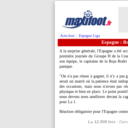
Actu foot
Espagne Liga
>
Espagne : Ro
A la surprise générale, l'Espagne a été ac
première journée du Groupe H de la Cou
son équipe, le capitaine de la Roja Rodri 
panique.
"On n'a pas réussi à gagner, il n'y a pas 
serait un match où la patience était indis
des occasions, mais nous n'avons pas réu
physique et bien en place. Le point positif
nous devons nous améliorer devant la ca
pour La 1.
Réaction obligatoire pour l'Espagne contr
Lu 12.508 fois
- Dami