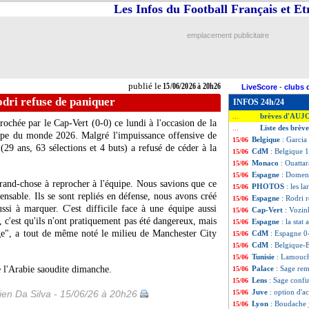
Les Infos du Football Français et E
emplacement publicitaire
publié le
15/06/2026 à 20h26
LiveScore
-
clubs 
dri refuse de paniquer
INFOS 24h/24
brèves d'AUJ
...
crochée par le Cap-Vert (0-0) ce lundi à l'occasion de la
Liste des brèv
...
pe du monde 2026. Malgré l'impuissance offensive de
Belgique
: Garcia 
15/06
(29 ans, 63 sélections et 4 buts) a refusé de céder à la
CdM
: Belgique 1
15/06
Monaco
: Ouattar
15/06
Espagne
: Domen
15/06
grand-chose à reprocher à l'équipe. Nous savions que ce
PHOTOS
: les l
15/06
pensable. Ils se sont repliés en défense, nous avons créé
Espagne
: Rodri 
15/06
ssi à marquer. C'est difficile face à une équipe aussi
Cap-Vert
: Vozin
15/06
, c'est qu'ils n'ont pratiquement pas été dangereux, mais
Espagne
: la stat
15/06
ge", a tout de même noté le milieu de Manchester City
CdM
: Espagne 0-
15/06
CdM
: Belgique-
15/06
Tunisie
: Lamouchi
15/06
e l'Arabie saoudite dimanche.
Palace
: Sage rem
15/06
Lens
: Sage confi
15/06
Juve
: option d'a
en Da Silva - 15/06/26 à 20h26
15/06
Lyon
: Boudache 
15/06