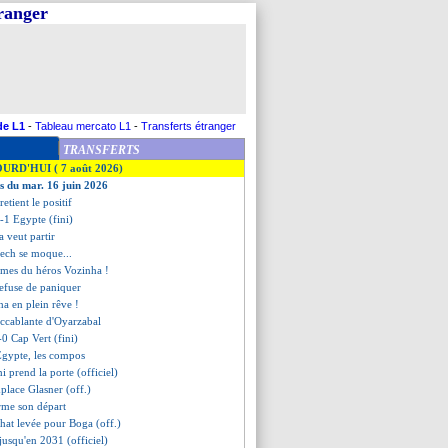
tranger
de L1
-
Tableau mercato L1
-
Transferts étranger
TRANSFERTS
OURD'HUI ( 7 août 2026)
es du mar. 16 juin 2026
retient le positif
-1 Egypte (fini)
a veut partir
ech se moque...
armes du héros Vozinha !
refuse de paniquer
ha en plein rêve !
 accablante d'Oyarzabal
0 Cap Vert (fini)
Egypte, les compos
 prend la porte (officiel)
place Glasner (off.)
rme son départ
chat levée pour Boga (off.)
jusqu'en 2031 (officiel)