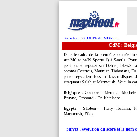
Actu foot
COUPE du MONDE
>
CdM : Belgi
Dans le cadre de la première journée du 
sur M6 et beIN Sports 1) à Seattle. Pour 
peut pas se reposer sur Debast, blessé. L
comme Courtois, Meunier, Tielemans, De B
patron égyptien Hossam Hassan dispose de
attaquants Salah et Marmoush. Voici la co
Belgique :
Courtois - Meunier, Mechele
Bruyne, Trossard - De Ketelaere.
Egypte :
Shobeir - Hany, Ibrahim, Fat
Marmoush, Ziko.
Suivez l'évolution du score et le nom 