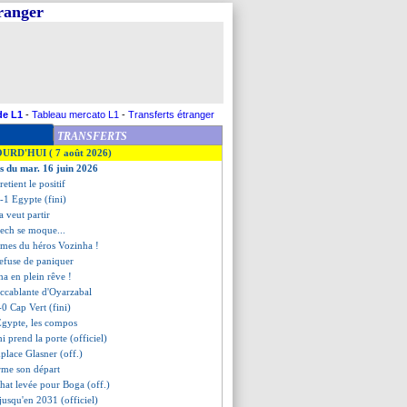
tranger
de L1
-
Tableau mercato L1
-
Transferts étranger
TRANSFERTS
OURD'HUI ( 7 août 2026)
es du mar. 16 juin 2026
retient le positif
-1 Egypte (fini)
a veut partir
ech se moque...
armes du héros Vozinha !
refuse de paniquer
ha en plein rêve !
 accablante d'Oyarzabal
0 Cap Vert (fini)
Egypte, les compos
 prend la porte (officiel)
place Glasner (off.)
rme son départ
chat levée pour Boga (off.)
jusqu'en 2031 (officiel)