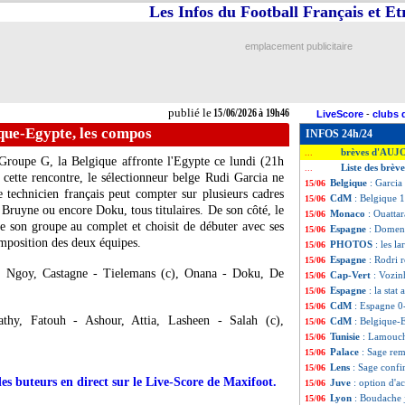
Les Infos du Football Français et E
emplacement publicitaire
publié le
15/06/2026 à 19h46
LiveScore
-
clubs 
que-Egypte, les compos
INFOS 24h/24
brèves d'AUJ
...
Groupe G, la Belgique affronte l'Egypte ce lundi (21h
Liste des brèv
...
cette rencontre, le sélectionneur belge Rudi Garcia ne
Belgique
: Garcia 
15/06
e technicien français peut compter sur plusieurs cadres
CdM
: Belgique 1
15/06
ruyne ou encore Doku, tous titulaires. De son côté, le
Monaco
: Ouattar
15/06
 son groupe au complet et choisit de débuter avec ses
Espagne
: Domen
15/06
mposition des deux équipes.
PHOTOS
: les l
15/06
Espagne
: Rodri 
15/06
, Ngoy, Castagne - Tielemans (c), Onana - Doku, De
Cap-Vert
: Vozin
15/06
Espagne
: la stat
15/06
CdM
: Espagne 0-
15/06
hy, Fatouh - Ashour, Attia, Lasheen - Salah (c),
CdM
: Belgique-
15/06
Tunisie
: Lamouchi
15/06
Palace
: Sage rem
15/06
Lens
: Sage confi
15/06
des buteurs en direct sur le Live-Score de Maxifoot.
Juve
: option d'a
15/06
Lyon
: Boudache 
15/06