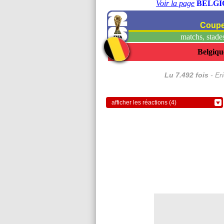
Voir la page
BELGI
Coupe
matchs, stades,
Belgiqu
Lu 7.492 fois
- Er
afficher les réactions (4)