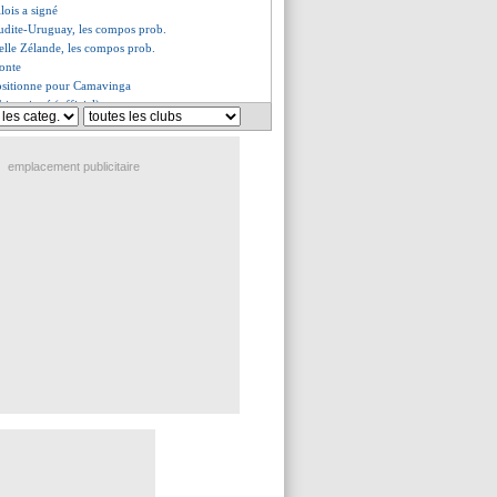
lois a signé
oudite-Uruguay, les compos prob.
elle Zélande, les compos prob.
honte
 positionne pour Camavinga
bien signé (officiel)
s matchs tardifs dérangent...
se justifie pour Mbappé
aisse la pression à l'Espagne
emplacement publicitaire
e l'évolution de son statut
ap Vert, les compos
 la prédiction de Pogba
a bien signé (officiel)
 pour Thomas Jørgensen
de l'UEFA se fait attendre...
lsmann a aimé la réaction
 package faible de la Roma ?
illeur milieu du monde"
servé de la conférence
 a convaincu Garcia de signer
 revient sur l'épisode Valverde
i débarqué en plein Mondial ?
k fou d'un fan de la Turquie !
sident de la Fédé encense Yamal
iomandé veut marquer l'histoire
armes d'Advocaat