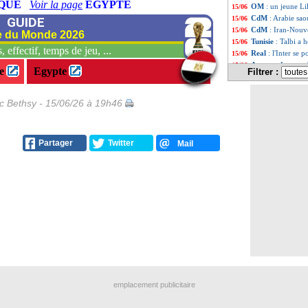
QUE
Voir la page
EGYPTE
OM
: un jeune Lil
15/06
CdM
: Arabie sa
GUIDE
15/06
CdM
: Iran-Nouv
15/06
 du Monde 2026
Tunisie
: Talbi a 
15/06
 effectif, temps de jeu, ...
Real
: l'Inter se
15/06
Angers
: Lopes a 
15/06
e
Egypte
Filtrer :
Sondage MF
: le
15/06
EdF
: Deschamps 
15/06
EdF
: Deschamps l
15/06
ic Bethsy - 15/06/26 à 19h46
EdF
: Kanté évoqu
15/06
CdM
: Espagne-C
15/06
EdF
: le Mondial,
15/06
Partager
Twitter
Mail
Atalanta
: Sarri 
15/06
TFC
: une offre
15/06
OM
: la décision 
15/06
Allemagne
: Nage
15/06
OM
: Greenwood,
15/06
Espagne
: le "me
15/06
EdF
: Mbappé pré
15/06
Belgique
: ce qui
15/06
Real
: Tchouaméni
15/06
Tunisie
: Lamouch
15/06
PHOTO
: le loo
15/06
Espagne
: le pré
15/06
emplacement publicitaire
Côte d'Ivoire
: D
15/06
PHOTOS
: les l
15/06