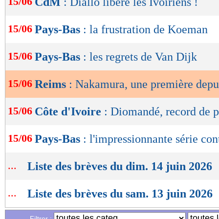
15/06
CdM
: Diallo libère les Ivoiriens !
de
lecture
15/06
Pays-Bas
: la frustration de Koeman
OK
15/06
Pays-Bas
: les regrets de Van Dijk
15/06
Reims
: Nakamura, une première depu
15/06
Côte d'Ivoire
: Diomandé, record de p
15/06
Pays-Bas
: l'impressionnante série con
...
Liste des brèves du dim. 14 juin 2026
...
Liste des brèves du sam. 13 juin 2026
Filtrer :