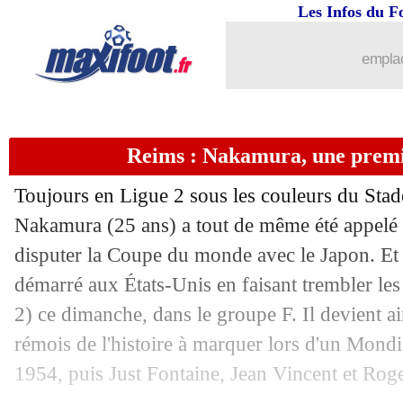
15/06
PHOTOS
: les larmes d'Advocaat
Les Infos du F
15/06
Auxerre
: Mamoudou Cissokho passe p
emplac
15/06
Real
: Khedira va aussi faire son retour
15/06
Milan
: Amorim a bien été choisi
Reims : Nakamura, une premi
Toujours en Ligue 2 sous les couleurs du Stad
15/06
EdF
: Pogba juge la pression sur Mba
Nakamura (25 ans) a tout de même été appelé
disputer la Coupe du monde avec le Japon. Et l'
15/06
Bayern
: c'est bouclé pour Saibari
démarré aux États-Unis en faisant trembler les
15/06
Chelsea
: Cucurella vendu 60 M€ au Re
2) ce dimanche, dans le groupe F. Il devient a
rémois de l'histoire à marquer lors d'un Mon
15/06
Suède
: Potter encense le duo Isak-Gy
1954, puis Just Fontaine, Jean Vincent et Rog